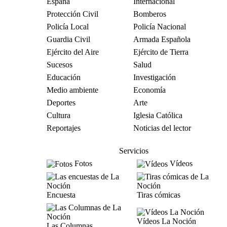
España
Internacional
Protección Civil
Bomberos
Policía Local
Policía Nacional
Guardia Civil
Armada Española
Ejército del Aire
Ejército de Tierra
Sucesos
Salud
Educación
Investigación
Medio ambiente
Economía
Deportes
Arte
Cultura
Iglesia Católica
Reportajes
Noticias del lector
Servicios
Fotos
Vídeos
Encuesta
Tiras cómicas
Vídeos La Noción
Las Columnas