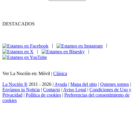
DESTACADOS
|
|
|
|
Ver La Noción en: Móvil |
Clásica
La Noción ®
2011 - 2026 |
Ayuda
|
Mapa del sitio
|
Quienes somos
|
Envíanos tu Noticia
|
Contacto
|
Aviso Legal
|
Condiciones de Uso y
Privacidad
|
Política de cookies
|
Preferencias del consentimiento de
cookies