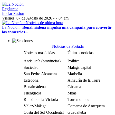
Regístrate
Iniciar Sesión
Viernes, 07 de Agosto de 2026 - 7:04 am
La Noción
|
Benalmádena impulsa una campaña para convertir
los comercios...
Noticias de Portada
Noticias más leídas
Últimas noticias
Andalucía (provincias)
Política
Sociedad
Málaga capital
San Pedro Alcántara
Marbella
Estepona
Alhaurín de la Torre
Benalmádena
Cártama
Fuengirola
Mijas
Rincón de la Victoria
Torremolinos
Vélez-Málaga
Comarca de Antequera
Costa del Sol Occidental
Guadalteba