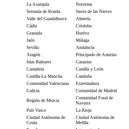
La Axarquía
Nororma
Serranía de Ronda
Sierra de las Nieves
Valle del Guadalhorce
Almería
Cádiz
Córdoba
Granada
Huelva
Jaén
Málaga
Sevilla
Andalucía
Aragón
Principado de Asturias
Islas Baleares
Canarias
Cantabria
Castilla y León
Castilla-La Mancha
Cataluña
Comunidad Valenciana
Extremadura
Galicia
Comunidad de Madrid
Comunidad Foral de
Región de Murcia
Navarra
País Vasco
La Rioja
Ciudad Autónoma de
Ciudad Autónoma de
Ceuta
Melilla