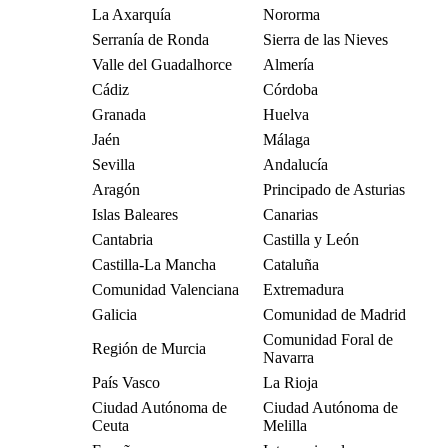
La Axarquía
Nororma
Serranía de Ronda
Sierra de las Nieves
Valle del Guadalhorce
Almería
Cádiz
Córdoba
Granada
Huelva
Jaén
Málaga
Sevilla
Andalucía
Aragón
Principado de Asturias
Islas Baleares
Canarias
Cantabria
Castilla y León
Castilla-La Mancha
Cataluña
Comunidad Valenciana
Extremadura
Galicia
Comunidad de Madrid
Comunidad Foral de
Región de Murcia
Navarra
País Vasco
La Rioja
Ciudad Autónoma de
Ciudad Autónoma de
Ceuta
Melilla