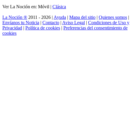
Ver La Noción en: Móvil |
Clásica
La Noción ®
2011 - 2026 |
Ayuda
|
Mapa del sitio
|
Quienes somos
|
Envíanos tu Noticia
|
Contacto
|
Aviso Legal
|
Condiciones de Uso y
Privacidad
|
Política de cookies
|
Preferencias del consentimiento de
cookies