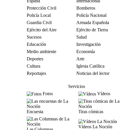
España
Internacional
Protección Civil
Bomberos
Policía Local
Policía Nacional
Guardia Civil
Armada Española
Ejército del Aire
Ejército de Tierra
Sucesos
Salud
Educación
Investigación
Medio ambiente
Economía
Deportes
Arte
Cultura
Iglesia Católica
Reportajes
Noticias del lector
Servicios
Fotos
Vídeos
Encuesta
Tiras cómicas
Vídeos La Noción
Las Columnas