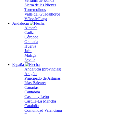
Serranía de Ronda
Sierra de las Nieves
Torremolinos
Valle del Guadalhorce
Vélez-Málaga
Andalucía
Almería
Cádiz
Córdoba
Granada
Huelva
Jaén
Málaga
Sevilla
España
Andalucía (provincias)
Aragón
Principado de Asturias
Islas Baleares
Canarias
Cantabria
Castilla y León
Castilla-La Mancha
Cataluña
Comunidad Valenciana