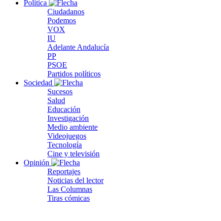
Política
Ciudadanos
Podemos
VOX
IU
Adelante Andalucía
PP
PSOE
Partidos políticos
Sociedad
Sucesos
Salud
Educación
Investigación
Medio ambiente
Videojuegos
Tecnología
Cine y televisión
Opinión
Reportajes
Noticias del lector
Las Columnas
Tiras cómicas