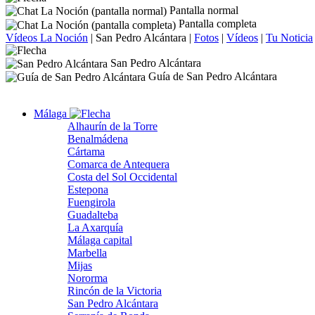
Pantalla normal
Pantalla completa
Vídeos La Noción
|
San Pedro Alcántara
|
Fotos
|
Vídeos
|
Tu Noticia
San Pedro Alcántara
Guía de San Pedro Alcántara
Málaga
Alhaurín de la Torre
Benalmádena
Cártama
Comarca de Antequera
Costa del Sol Occidental
Estepona
Fuengirola
Guadalteba
La Axarquía
Málaga capital
Marbella
Mijas
Nororma
Rincón de la Victoria
San Pedro Alcántara