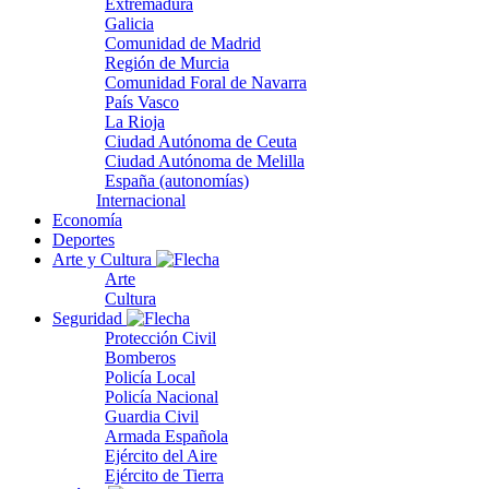
Extremadura
Galicia
Comunidad de Madrid
Región de Murcia
Comunidad Foral de Navarra
País Vasco
La Rioja
Ciudad Autónoma de Ceuta
Ciudad Autónoma de Melilla
España (autonomías)
Internacional
Economía
Deportes
Arte y Cultura
Arte
Cultura
Seguridad
Protección Civil
Bomberos
Policía Local
Policía Nacional
Guardia Civil
Armada Española
Ejército del Aire
Ejército de Tierra