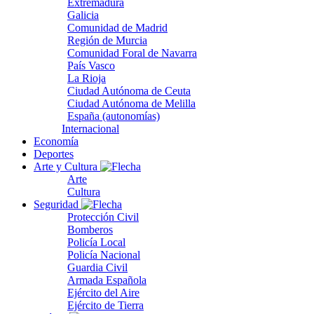
Extremadura
Galicia
Comunidad de Madrid
Región de Murcia
Comunidad Foral de Navarra
País Vasco
La Rioja
Ciudad Autónoma de Ceuta
Ciudad Autónoma de Melilla
España (autonomías)
Internacional
Economía
Deportes
Arte y Cultura
Arte
Cultura
Seguridad
Protección Civil
Bomberos
Policía Local
Policía Nacional
Guardia Civil
Armada Española
Ejército del Aire
Ejército de Tierra