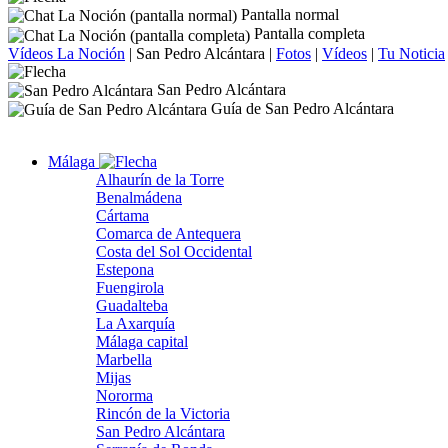
Pantalla normal
Pantalla completa
Vídeos La Noción
|
San Pedro Alcántara
|
Fotos
|
Vídeos
|
Tu Noticia
San Pedro Alcántara
Guía de San Pedro Alcántara
Málaga
Alhaurín de la Torre
Benalmádena
Cártama
Comarca de Antequera
Costa del Sol Occidental
Estepona
Fuengirola
Guadalteba
La Axarquía
Málaga capital
Marbella
Mijas
Nororma
Rincón de la Victoria
San Pedro Alcántara