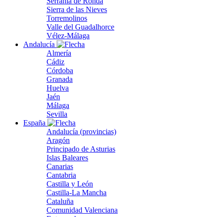
Serranía de Ronda
Sierra de las Nieves
Torremolinos
Valle del Guadalhorce
Vélez-Málaga
Andalucía
Almería
Cádiz
Córdoba
Granada
Huelva
Jaén
Málaga
Sevilla
España
Andalucía (provincias)
Aragón
Principado de Asturias
Islas Baleares
Canarias
Cantabria
Castilla y León
Castilla-La Mancha
Cataluña
Comunidad Valenciana