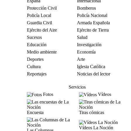
España
Internacional
Protección Civil
Bomberos
Policía Local
Policía Nacional
Guardia Civil
Armada Española
Ejército del Aire
Ejército de Tierra
Sucesos
Salud
Educación
Investigación
Medio ambiente
Economía
Deportes
Arte
Cultura
Iglesia Católica
Reportajes
Noticias del lector
Servicios
Fotos
Vídeos
Encuesta
Tiras cómicas
Vídeos La Noción
Las Columnas