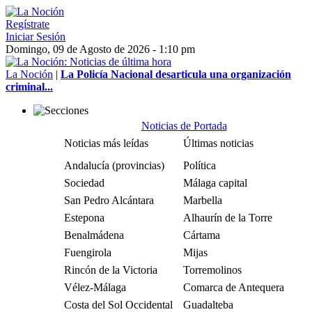
Regístrate
Iniciar Sesión
Domingo, 09 de Agosto de 2026 - 1:10 pm
La Noción
|
La Policía Nacional desarticula una organización
criminal...
Noticias de Portada
Noticias más leídas
Últimas noticias
Andalucía (provincias)
Política
Sociedad
Málaga capital
San Pedro Alcántara
Marbella
Estepona
Alhaurín de la Torre
Benalmádena
Cártama
Fuengirola
Mijas
Rincón de la Victoria
Torremolinos
Vélez-Málaga
Comarca de Antequera
Costa del Sol Occidental
Guadalteba