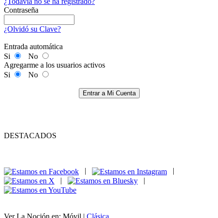
¿Todavía no se ha registrado?
Contraseña
¿Olvidó su Clave?
Entrada automática
Si
No
Agregarme a los usuarios activos
Si
No
Entrar a Mi Cuenta
DESTACADOS
|
|
|
|
Ver La Noción en: Móvil |
Clásica