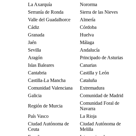
La Axarquía
Nororma
Serranía de Ronda
Sierra de las Nieves
Valle del Guadalhorce
Almería
Cádiz
Córdoba
Granada
Huelva
Jaén
Málaga
Sevilla
Andalucía
Aragón
Principado de Asturias
Islas Baleares
Canarias
Cantabria
Castilla y León
Castilla-La Mancha
Cataluña
Comunidad Valenciana
Extremadura
Galicia
Comunidad de Madrid
Comunidad Foral de
Región de Murcia
Navarra
País Vasco
La Rioja
Ciudad Autónoma de
Ciudad Autónoma de
Ceuta
Melilla