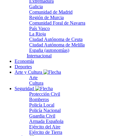
Extremadura
Galicia
Comunidad de Madrid
Región de Murcia
Comunidad Foral de Navarra
País Vasco
La Rioja
Ciudad Autónoma de Ceuta
Ciudad Autónoma de Melilla
España (autonomías)
Internacional
Economía
Deportes
Arte y Cultura
Arte
Cultura
Seguridad
Protección Civil
Bomberos
Policía Local
Policía Nacional
Guardia Civil
Armada Española
Ejército del Aire
Ejército de Tierra