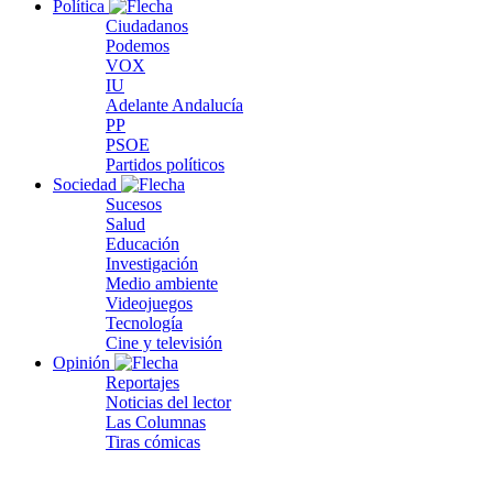
Política
Ciudadanos
Podemos
VOX
IU
Adelante Andalucía
PP
PSOE
Partidos políticos
Sociedad
Sucesos
Salud
Educación
Investigación
Medio ambiente
Videojuegos
Tecnología
Cine y televisión
Opinión
Reportajes
Noticias del lector
Las Columnas
Tiras cómicas