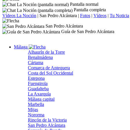
Pantalla normal
Pantalla completa
Vídeos La Noción
|
San Pedro Alcántara
|
Fotos
|
Vídeos
|
Tu Noticia
San Pedro Alcántara
Guía de San Pedro Alcántara
Málaga
Alhaurín de la Torre
Benalmádena
Cártama
Comarca de Antequera
Costa del Sol Occidental
Estepona
Fuengirola
Guadalteba
La Axarquía
Málaga capital
Marbella
Mijas
Nororma
Rincón de la Victoria
San Pedro Alcántara