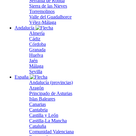
Serranía de Ronda
Sierra de las Nieves
Torremolinos
Valle del Guadalhorce
Vélez-Málaga
Andalucía
Almería
Cádiz
Córdoba
Granada
Huelva
Jaén
Málaga
Sevilla
España
Andalucía (provincias)
Aragón
Principado de Asturias
Islas Baleares
Canarias
Cantabria
Castilla y León
Castilla-La Mancha
Cataluña
Comunidad Valenciana