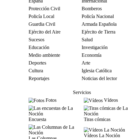
España
Internacional
Protección Civil
Bomberos
Policía Local
Policía Nacional
Guardia Civil
Armada Española
Ejército del Aire
Ejército de Tierra
Sucesos
Salud
Educación
Investigación
Medio ambiente
Economía
Deportes
Arte
Cultura
Iglesia Católica
Reportajes
Noticias del lector
Servicios
Fotos
Vídeos
Encuesta
Tiras cómicas
Vídeos La Noción
Las Columnas