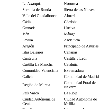
La Axarquía
Nororma
Serranía de Ronda
Sierra de las Nieves
Valle del Guadalhorce
Almería
Cádiz
Córdoba
Granada
Huelva
Jaén
Málaga
Sevilla
Andalucía
Aragón
Principado de Asturias
Islas Baleares
Canarias
Cantabria
Castilla y León
Castilla-La Mancha
Cataluña
Comunidad Valenciana
Extremadura
Galicia
Comunidad de Madrid
Comunidad Foral de
Región de Murcia
Navarra
País Vasco
La Rioja
Ciudad Autónoma de
Ciudad Autónoma de
Ceuta
Melilla