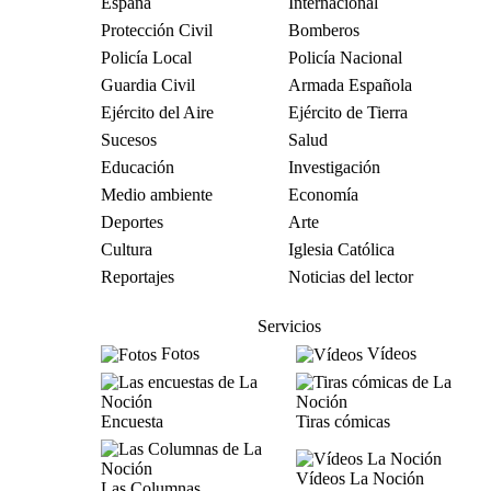
España
Internacional
Protección Civil
Bomberos
Policía Local
Policía Nacional
Guardia Civil
Armada Española
Ejército del Aire
Ejército de Tierra
Sucesos
Salud
Educación
Investigación
Medio ambiente
Economía
Deportes
Arte
Cultura
Iglesia Católica
Reportajes
Noticias del lector
Servicios
Fotos
Vídeos
Encuesta
Tiras cómicas
Vídeos La Noción
Las Columnas