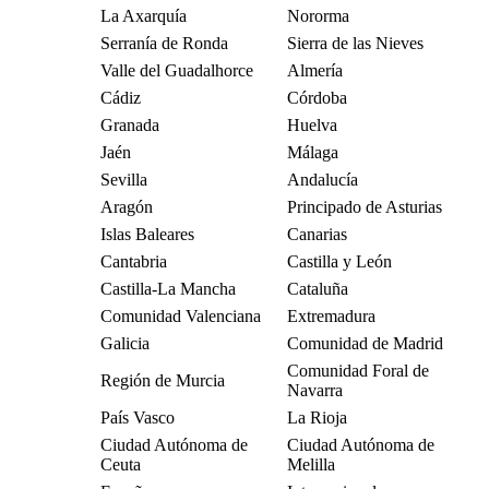
La Axarquía
Nororma
Serranía de Ronda
Sierra de las Nieves
Valle del Guadalhorce
Almería
Cádiz
Córdoba
Granada
Huelva
Jaén
Málaga
Sevilla
Andalucía
Aragón
Principado de Asturias
Islas Baleares
Canarias
Cantabria
Castilla y León
Castilla-La Mancha
Cataluña
Comunidad Valenciana
Extremadura
Galicia
Comunidad de Madrid
Comunidad Foral de
Región de Murcia
Navarra
País Vasco
La Rioja
Ciudad Autónoma de
Ciudad Autónoma de
Ceuta
Melilla