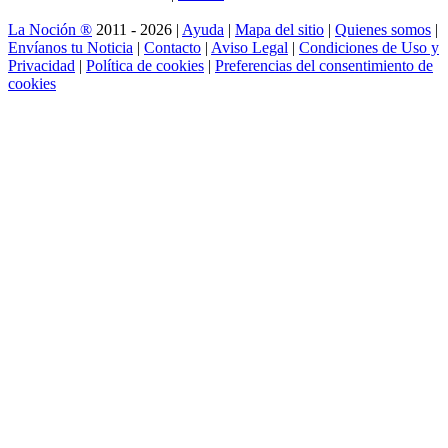
La Noción ®
2011 - 2026 |
Ayuda
|
Mapa del sitio
|
Quienes somos
|
Envíanos tu Noticia
|
Contacto
|
Aviso Legal
|
Condiciones de Uso y
Privacidad
|
Política de cookies
|
Preferencias del consentimiento de
cookies