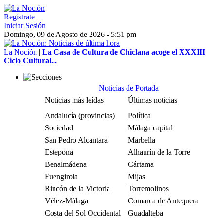
Regístrate
Iniciar Sesión
Domingo, 09 de Agosto de 2026 - 5:51 pm
La Noción
|
La Casa de Cultura de Chiclana acoge el XXXIII
Ciclo Cultural...
Noticias de Portada
Noticias más leídas
Últimas noticias
Andalucía (provincias)
Política
Sociedad
Málaga capital
San Pedro Alcántara
Marbella
Estepona
Alhaurín de la Torre
Benalmádena
Cártama
Fuengirola
Mijas
Rincón de la Victoria
Torremolinos
Vélez-Málaga
Comarca de Antequera
Costa del Sol Occidental
Guadalteba