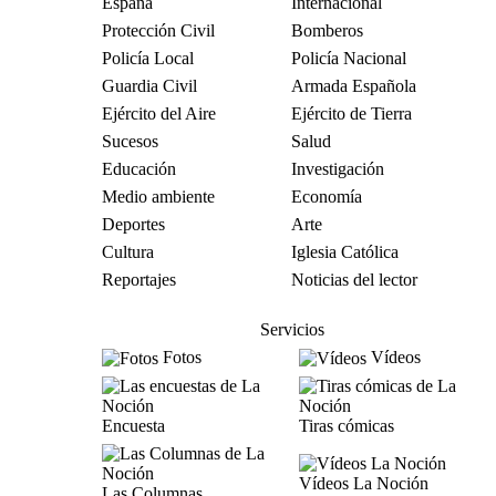
España
Internacional
Protección Civil
Bomberos
Policía Local
Policía Nacional
Guardia Civil
Armada Española
Ejército del Aire
Ejército de Tierra
Sucesos
Salud
Educación
Investigación
Medio ambiente
Economía
Deportes
Arte
Cultura
Iglesia Católica
Reportajes
Noticias del lector
Servicios
Fotos
Vídeos
Encuesta
Tiras cómicas
Vídeos La Noción
Las Columnas