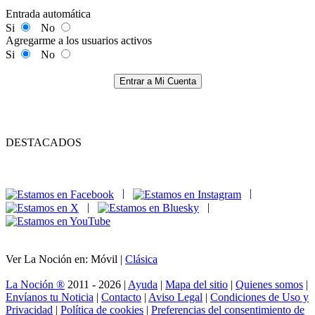
Entrada automática
Si
No
Agregarme a los usuarios activos
Si
No
Entrar a Mi Cuenta
DESTACADOS
|
|
|
|
Ver La Noción en: Móvil |
Clásica
La Noción ®
2011 - 2026 |
Ayuda
|
Mapa del sitio
|
Quienes somos
|
Envíanos tu Noticia
|
Contacto
|
Aviso Legal
|
Condiciones de Uso y
Privacidad
|
Política de cookies
|
Preferencias del consentimiento de