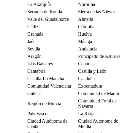
La Axarquía
Nororma
Serranía de Ronda
Sierra de las Nieves
Valle del Guadalhorce
Almería
Cádiz
Córdoba
Granada
Huelva
Jaén
Málaga
Sevilla
Andalucía
Aragón
Principado de Asturias
Islas Baleares
Canarias
Cantabria
Castilla y León
Castilla-La Mancha
Cataluña
Comunidad Valenciana
Extremadura
Galicia
Comunidad de Madrid
Comunidad Foral de
Región de Murcia
Navarra
País Vasco
La Rioja
Ciudad Autónoma de
Ciudad Autónoma de
Ceuta
Melilla