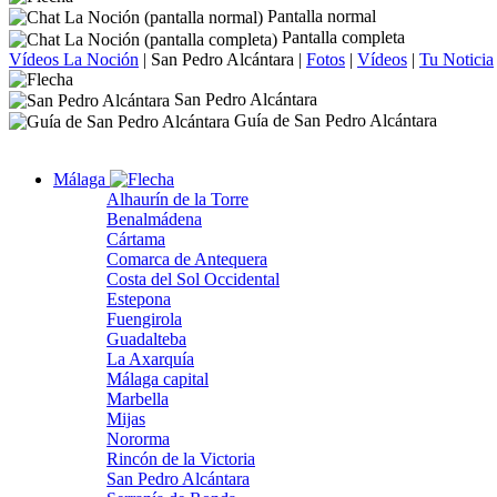
Pantalla normal
Pantalla completa
Vídeos La Noción
|
San Pedro Alcántara
|
Fotos
|
Vídeos
|
Tu Noticia
San Pedro Alcántara
Guía de San Pedro Alcántara
Málaga
Alhaurín de la Torre
Benalmádena
Cártama
Comarca de Antequera
Costa del Sol Occidental
Estepona
Fuengirola
Guadalteba
La Axarquía
Málaga capital
Marbella
Mijas
Nororma
Rincón de la Victoria
San Pedro Alcántara