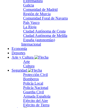
Extremadura
Galicia
Comunidad de Madrid
Región de Murcia
Comunidad Foral de Navarra
País Vasco
La Rioja
Ciudad Autónoma de Ceuta
Ciudad Autónoma de Melilla
España (autonomías)
Internacional
Economía
Deportes
Arte y Cultura
Arte
Cultura
Seguridad
Protección Civil
Bomberos
Policía Local
Policía Nacional
Guardia Civil
Armada Española
Ejército del Aire
Ejército de Tierra