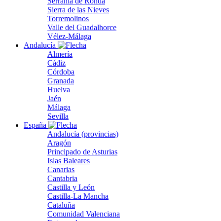
Serranía de Ronda
Sierra de las Nieves
Torremolinos
Valle del Guadalhorce
Vélez-Málaga
Andalucía
Almería
Cádiz
Córdoba
Granada
Huelva
Jaén
Málaga
Sevilla
España
Andalucía (provincias)
Aragón
Principado de Asturias
Islas Baleares
Canarias
Cantabria
Castilla y León
Castilla-La Mancha
Cataluña
Comunidad Valenciana