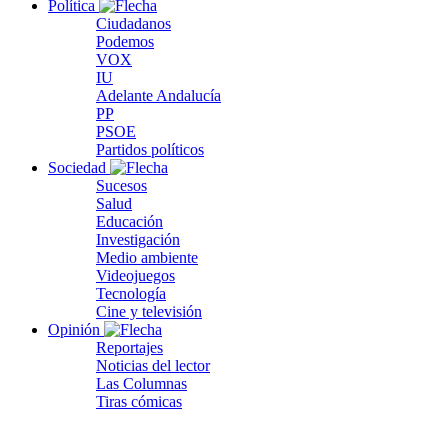
Política
Ciudadanos
Podemos
VOX
IU
Adelante Andalucía
PP
PSOE
Partidos políticos
Sociedad
Sucesos
Salud
Educación
Investigación
Medio ambiente
Videojuegos
Tecnología
Cine y televisión
Opinión
Reportajes
Noticias del lector
Las Columnas
Tiras cómicas