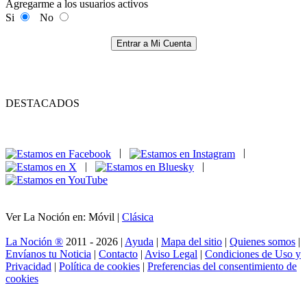
Agregarme a los usuarios activos
Si
No
Entrar a Mi Cuenta
DESTACADOS
|
|
|
|
Ver La Noción en: Móvil |
Clásica
La Noción ®
2011 - 2026 |
Ayuda
|
Mapa del sitio
|
Quienes somos
|
Envíanos tu Noticia
|
Contacto
|
Aviso Legal
|
Condiciones de Uso y
Privacidad
|
Política de cookies
|
Preferencias del consentimiento de
cookies