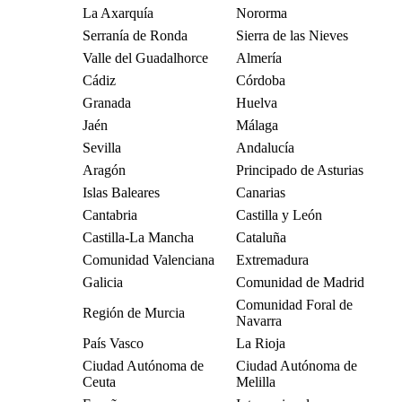
La Axarquía
Nororma
Serranía de Ronda
Sierra de las Nieves
Valle del Guadalhorce
Almería
Cádiz
Córdoba
Granada
Huelva
Jaén
Málaga
Sevilla
Andalucía
Aragón
Principado de Asturias
Islas Baleares
Canarias
Cantabria
Castilla y León
Castilla-La Mancha
Cataluña
Comunidad Valenciana
Extremadura
Galicia
Comunidad de Madrid
Comunidad Foral de
Región de Murcia
Navarra
País Vasco
La Rioja
Ciudad Autónoma de
Ciudad Autónoma de
Ceuta
Melilla