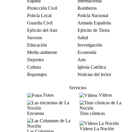
España
Internacional
Protección Civil
Bomberos
Policía Local
Policía Nacional
Guardia Civil
Armada Española
Ejército del Aire
Ejército de Tierra
Sucesos
Salud
Educación
Investigación
Medio ambiente
Economía
Deportes
Arte
Cultura
Iglesia Católica
Reportajes
Noticias del lector
Servicios
Fotos
Vídeos
Encuesta
Tiras cómicas
Vídeos La Noción
Las Columnas