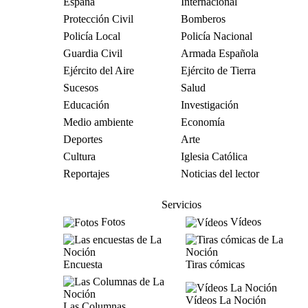
España
Internacional
Protección Civil
Bomberos
Policía Local
Policía Nacional
Guardia Civil
Armada Española
Ejército del Aire
Ejército de Tierra
Sucesos
Salud
Educación
Investigación
Medio ambiente
Economía
Deportes
Arte
Cultura
Iglesia Católica
Reportajes
Noticias del lector
Servicios
Fotos
Vídeos
Encuesta
Tiras cómicas
Vídeos La Noción
Las Columnas