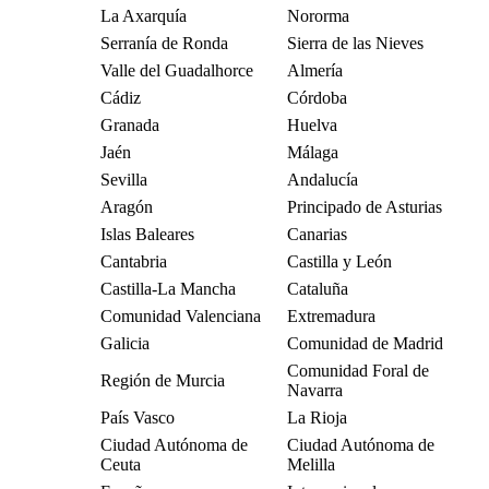
La Axarquía
Nororma
Serranía de Ronda
Sierra de las Nieves
Valle del Guadalhorce
Almería
Cádiz
Córdoba
Granada
Huelva
Jaén
Málaga
Sevilla
Andalucía
Aragón
Principado de Asturias
Islas Baleares
Canarias
Cantabria
Castilla y León
Castilla-La Mancha
Cataluña
Comunidad Valenciana
Extremadura
Galicia
Comunidad de Madrid
Comunidad Foral de
Región de Murcia
Navarra
País Vasco
La Rioja
Ciudad Autónoma de
Ciudad Autónoma de
Ceuta
Melilla