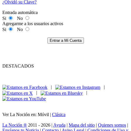
¿Olvidó su Clave?
Entrada automática
Si
No
Agregarme a los usuarios activos
Si
No
Entrar a Mi Cuenta
DESTACADOS
|
|
|
|
Ver La Noción en: Móvil |
Clásica
La Noción ®
2011 - 2026 |
Ayuda
|
Mapa del sitio
|
Quienes somos
|
Envíanos tu Noticia
|
Contacto
|
Aviso Legal
|
Condiciones de Uso y