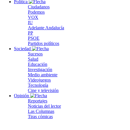
Política
Ciudadanos
Podemos
VOX
IU
Adelante Andalucía
PP
PSOE
Partidos políticos
Sociedad
Sucesos
Salud
Educación
Investigación
Medio ambiente
Videojuegos
Tecnología
Cine y televisión
Opinión
Reportajes
Noticias del lector
Las Columnas
Tiras cómicas