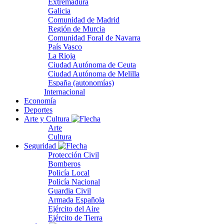
Extremadura
Galicia
Comunidad de Madrid
Región de Murcia
Comunidad Foral de Navarra
País Vasco
La Rioja
Ciudad Autónoma de Ceuta
Ciudad Autónoma de Melilla
España (autonomías)
Internacional
Economía
Deportes
Arte y Cultura
Arte
Cultura
Seguridad
Protección Civil
Bomberos
Policía Local
Policía Nacional
Guardia Civil
Armada Española
Ejército del Aire
Ejército de Tierra