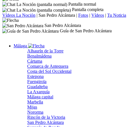
Pantalla normal
Pantalla completa
Vídeos La Noción
|
San Pedro Alcántara
|
Fotos
|
Vídeos
|
Tu Noticia
San Pedro Alcántara
Guía de San Pedro Alcántara
Málaga
Alhaurín de la Torre
Benalmádena
Cártama
Comarca de Antequera
Costa del Sol Occidental
Estepona
Fuengirola
Guadalteba
La Axarquía
Málaga capital
Marbella
Mijas
Nororma
Rincón de la Victoria
San Pedro Alcántara