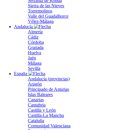
Serranía de Ronda
Sierra de las Nieves
Torremolinos
Valle del Guadalhorce
Vélez-Málaga
Andalucía
Almería
Cádiz
Córdoba
Granada
Huelva
Jaén
Málaga
Sevilla
España
Andalucía (provincias)
Aragón
Principado de Asturias
Islas Baleares
Canarias
Cantabria
Castilla y León
Castilla-La Mancha
Cataluña
Comunidad Valenciana