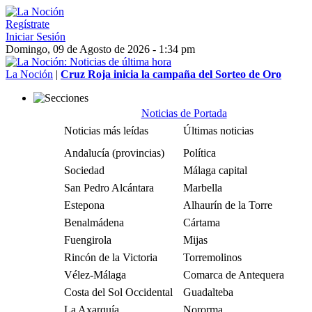
Regístrate
Iniciar Sesión
Domingo, 09 de Agosto de 2026 - 1:34 pm
La Noción
|
Cruz Roja inicia la campaña del Sorteo de Oro
Noticias de Portada
Noticias más leídas
Últimas noticias
Andalucía (provincias)
Política
Sociedad
Málaga capital
San Pedro Alcántara
Marbella
Estepona
Alhaurín de la Torre
Benalmádena
Cártama
Fuengirola
Mijas
Rincón de la Victoria
Torremolinos
Vélez-Málaga
Comarca de Antequera
Costa del Sol Occidental
Guadalteba
La Axarquía
Nororma