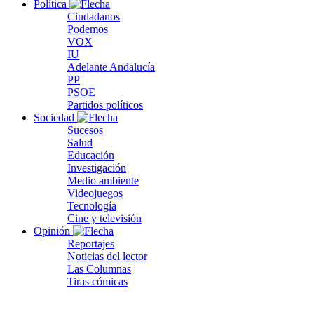
Política
Ciudadanos
Podemos
VOX
IU
Adelante Andalucía
PP
PSOE
Partidos políticos
Sociedad
Sucesos
Salud
Educación
Investigación
Medio ambiente
Videojuegos
Tecnología
Cine y televisión
Opinión
Reportajes
Noticias del lector
Las Columnas
Tiras cómicas