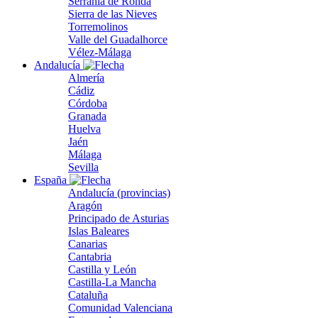
Serranía de Ronda
Sierra de las Nieves
Torremolinos
Valle del Guadalhorce
Vélez-Málaga
Andalucía
Almería
Cádiz
Córdoba
Granada
Huelva
Jaén
Málaga
Sevilla
España
Andalucía (provincias)
Aragón
Principado de Asturias
Islas Baleares
Canarias
Cantabria
Castilla y León
Castilla-La Mancha
Cataluña
Comunidad Valenciana