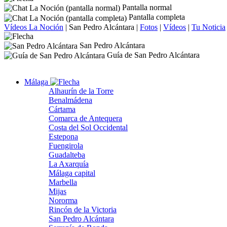
Pantalla normal
Pantalla completa
Vídeos La Noción
|
San Pedro Alcántara
|
Fotos
|
Vídeos
|
Tu Noticia
San Pedro Alcántara
Guía de San Pedro Alcántara
Málaga
Alhaurín de la Torre
Benalmádena
Cártama
Comarca de Antequera
Costa del Sol Occidental
Estepona
Fuengirola
Guadalteba
La Axarquía
Málaga capital
Marbella
Mijas
Nororma
Rincón de la Victoria
San Pedro Alcántara