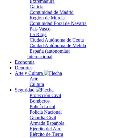
Extremadura
Galicia
Comunidad de Madrid
Región de Murcia
Comunidad Foral de Navarra
País Vasco
La Rioja
Ciudad Autónoma de Ceuta
Ciudad Autónoma de Melilla
España (autonomías)
Internacional
Economía
Deportes
Arte y Cultura
Arte
Cultura
Seguridad
Protección Civil
Bomberos
Policía Local
Policía Nacional
Guardia Civil
Armada Española
Ejército del Aire
Ejército de Tierra