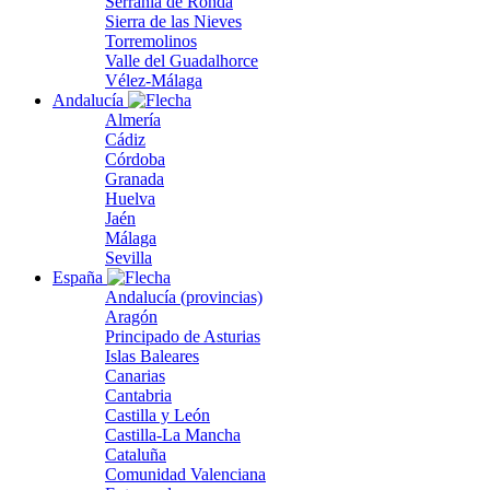
Serranía de Ronda
Sierra de las Nieves
Torremolinos
Valle del Guadalhorce
Vélez-Málaga
Andalucía
Almería
Cádiz
Córdoba
Granada
Huelva
Jaén
Málaga
Sevilla
España
Andalucía (provincias)
Aragón
Principado de Asturias
Islas Baleares
Canarias
Cantabria
Castilla y León
Castilla-La Mancha
Cataluña
Comunidad Valenciana