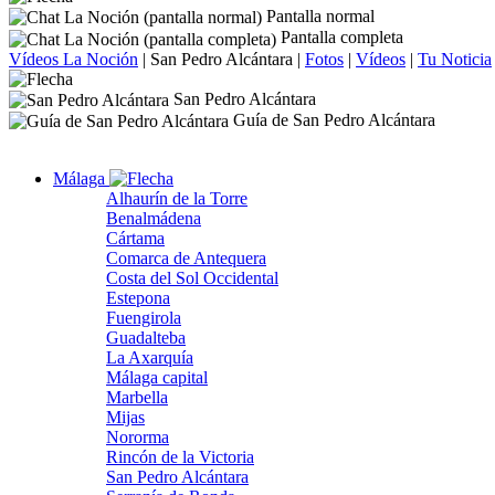
Pantalla normal
Pantalla completa
Vídeos La Noción
|
San Pedro Alcántara
|
Fotos
|
Vídeos
|
Tu Noticia
San Pedro Alcántara
Guía de San Pedro Alcántara
Málaga
Alhaurín de la Torre
Benalmádena
Cártama
Comarca de Antequera
Costa del Sol Occidental
Estepona
Fuengirola
Guadalteba
La Axarquía
Málaga capital
Marbella
Mijas
Nororma
Rincón de la Victoria
San Pedro Alcántara