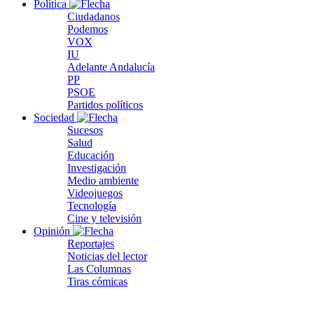
Política
Ciudadanos
Podemos
VOX
IU
Adelante Andalucía
PP
PSOE
Partidos políticos
Sociedad
Sucesos
Salud
Educación
Investigación
Medio ambiente
Videojuegos
Tecnología
Cine y televisión
Opinión
Reportajes
Noticias del lector
Las Columnas
Tiras cómicas