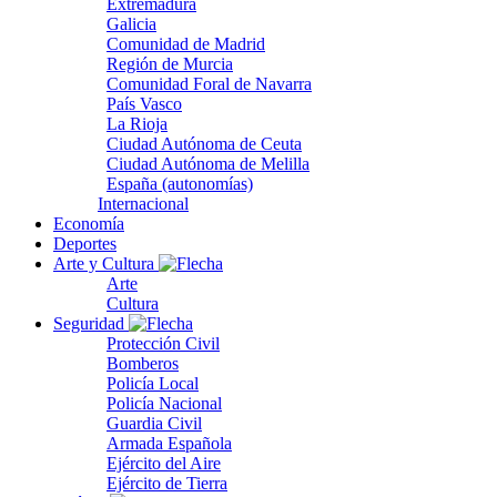
Extremadura
Galicia
Comunidad de Madrid
Región de Murcia
Comunidad Foral de Navarra
País Vasco
La Rioja
Ciudad Autónoma de Ceuta
Ciudad Autónoma de Melilla
España (autonomías)
Internacional
Economía
Deportes
Arte y Cultura
Arte
Cultura
Seguridad
Protección Civil
Bomberos
Policía Local
Policía Nacional
Guardia Civil
Armada Española
Ejército del Aire
Ejército de Tierra