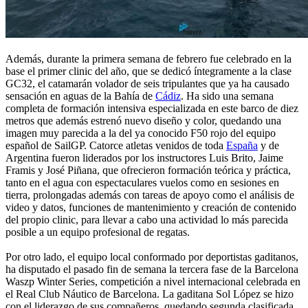
Además, durante la primera semana de febrero fue celebrado en la
base el primer clinic del año, que se dedicó íntegramente a la clase
GC32, el catamarán volador de seis tripulantes que ya ha causado
sensación en aguas de la Bahía de
Cádiz
. Ha sido una semana
completa de formación intensiva especializada en este barco de diez
metros que además estrenó nuevo diseño y color, quedando una
imagen muy parecida a la del ya conocido F50 rojo del equipo
español de SailGP. Catorce atletas venidos de toda
España
y de
Argentina fueron liderados por los instructores Luis Brito, Jaime
Framis y José Piñana, que ofrecieron formación teórica y práctica,
tanto en el agua con espectaculares vuelos como en sesiones en
tierra, prolongadas además con tareas de apoyo como el análisis de
video y datos, funciones de mantenimiento y creación de contenido
del propio clinic, para llevar a cabo una actividad lo más parecida
posible a un equipo profesional de regatas.
Por otro lado, el equipo local conformado por deportistas gaditanos,
ha disputado el pasado fin de semana la tercera fase de la Barcelona
Waszp Winter Series, competición a nivel internacional celebrada en
el Real Club Náutico de Barcelona. La gaditana Sol López se hizo
con el liderazgo de sus compañeros, quedando segunda clasificada