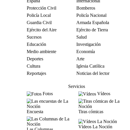
España
Internacional
Protección Civil
Bomberos
Policía Local
Policía Nacional
Guardia Civil
Armada Española
Ejército del Aire
Ejército de Tierra
Sucesos
Salud
Educación
Investigación
Medio ambiente
Economía
Deportes
Arte
Cultura
Iglesia Católica
Reportajes
Noticias del lector
Servicios
Fotos
Vídeos
Encuesta
Tiras cómicas
Vídeos La Noción
Las Columnas