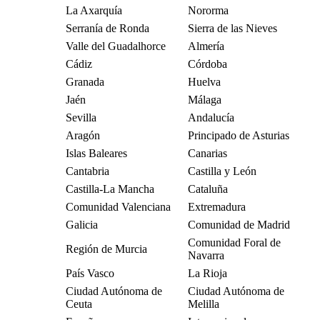
La Axarquía
Nororma
Serranía de Ronda
Sierra de las Nieves
Valle del Guadalhorce
Almería
Cádiz
Córdoba
Granada
Huelva
Jaén
Málaga
Sevilla
Andalucía
Aragón
Principado de Asturias
Islas Baleares
Canarias
Cantabria
Castilla y León
Castilla-La Mancha
Cataluña
Comunidad Valenciana
Extremadura
Galicia
Comunidad de Madrid
Comunidad Foral de
Región de Murcia
Navarra
País Vasco
La Rioja
Ciudad Autónoma de
Ciudad Autónoma de
Ceuta
Melilla