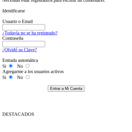
Necesitas estar registrado/a para escribir un comentario.
Identificarse
Usuario o Email
¿Todavía no se ha registrado?
Contraseña
¿Olvidó su Clave?
Entrada automática
Si
No
Agregarme a los usuarios activos
Si
No
Entrar a Mi Cuenta
DESTACADOS