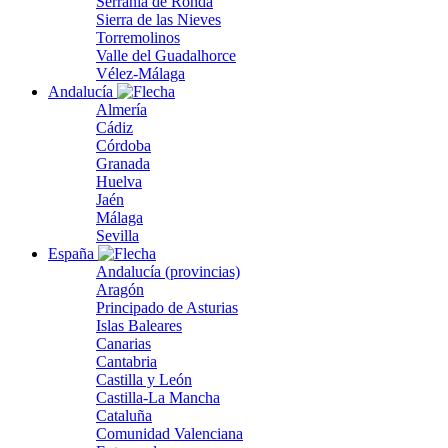
Serranía de Ronda
Sierra de las Nieves
Torremolinos
Valle del Guadalhorce
Vélez-Málaga
Andalucía
Almería
Cádiz
Córdoba
Granada
Huelva
Jaén
Málaga
Sevilla
España
Andalucía (provincias)
Aragón
Principado de Asturias
Islas Baleares
Canarias
Cantabria
Castilla y León
Castilla-La Mancha
Cataluña
Comunidad Valenciana