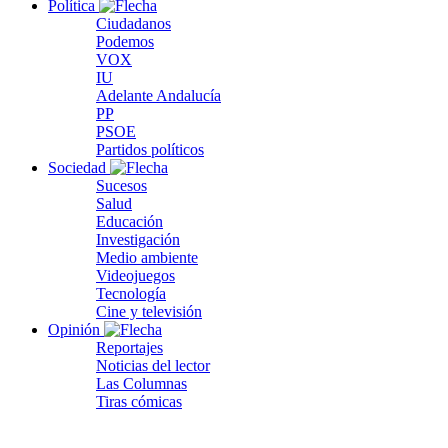
Política
Ciudadanos
Podemos
VOX
IU
Adelante Andalucía
PP
PSOE
Partidos políticos
Sociedad
Sucesos
Salud
Educación
Investigación
Medio ambiente
Videojuegos
Tecnología
Cine y televisión
Opinión
Reportajes
Noticias del lector
Las Columnas
Tiras cómicas