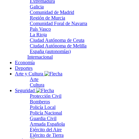
Extremadura
Galicia
Comunidad de Madrid
Región de Murcia
Comunidad Foral de Navarra
País Vasco
La Rioja
Ciudad Autónoma de Ceuta
Ciudad Autónoma de Melilla
España (autonomías)
Internacional
Economía
Deportes
Arte y Cultura
Arte
Cultura
Seguridad
Protección Civil
Bomberos
Policía Local
Policía Nacional
Guardia Civil
Armada Española
Ejército del Aire
Ejército de Tierra