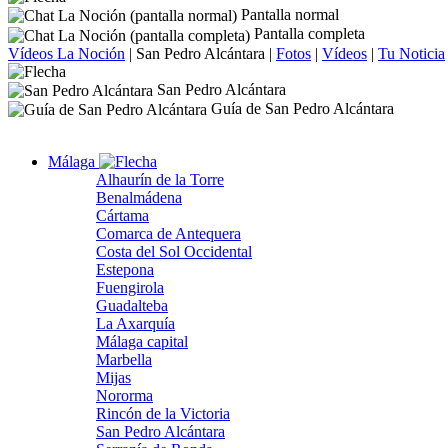
Pantalla normal
Pantalla completa
Vídeos La Noción
|
San Pedro Alcántara
|
Fotos
|
Vídeos
|
Tu Noticia
San Pedro Alcántara
Guía de San Pedro Alcántara
Málaga
Alhaurín de la Torre
Benalmádena
Cártama
Comarca de Antequera
Costa del Sol Occidental
Estepona
Fuengirola
Guadalteba
La Axarquía
Málaga capital
Marbella
Mijas
Nororma
Rincón de la Victoria
San Pedro Alcántara