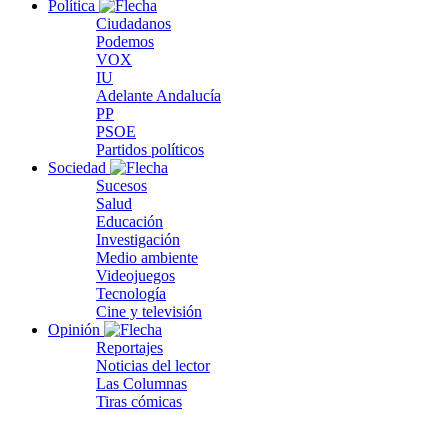
Política
Ciudadanos
Podemos
VOX
IU
Adelante Andalucía
PP
PSOE
Partidos políticos
Sociedad
Sucesos
Salud
Educación
Investigación
Medio ambiente
Videojuegos
Tecnología
Cine y televisión
Opinión
Reportajes
Noticias del lector
Las Columnas
Tiras cómicas