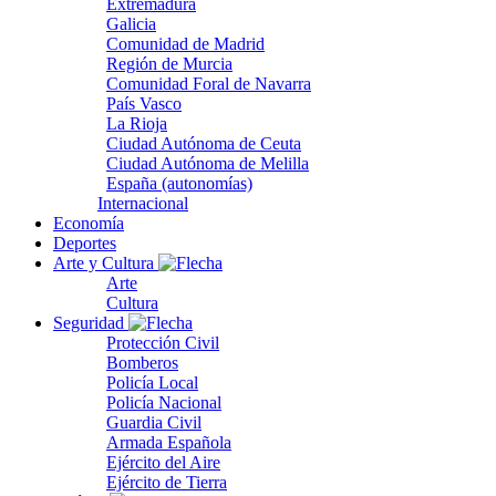
Extremadura
Galicia
Comunidad de Madrid
Región de Murcia
Comunidad Foral de Navarra
País Vasco
La Rioja
Ciudad Autónoma de Ceuta
Ciudad Autónoma de Melilla
España (autonomías)
Internacional
Economía
Deportes
Arte y Cultura
Arte
Cultura
Seguridad
Protección Civil
Bomberos
Policía Local
Policía Nacional
Guardia Civil
Armada Española
Ejército del Aire
Ejército de Tierra