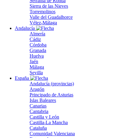
Serranía de Ronda
Sierra de las Nieves
Torremolinos
Valle del Guadalhorce
Vélez-Málaga
Andalucía
Almería
Cádiz
Córdoba
Granada
Huelva
Jaén
Málaga
Sevilla
España
Andalucía (provincias)
Aragón
Principado de Asturias
Islas Baleares
Canarias
Cantabria
Castilla y León
Castilla-La Mancha
Cataluña
Comunidad Valenciana