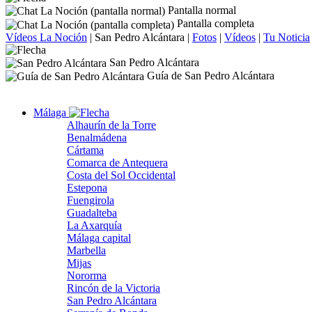
Pantalla normal
Pantalla completa
Vídeos La Noción
|
San Pedro Alcántara
|
Fotos
|
Vídeos
|
Tu Noticia
San Pedro Alcántara
Guía de San Pedro Alcántara
Málaga
Alhaurín de la Torre
Benalmádena
Cártama
Comarca de Antequera
Costa del Sol Occidental
Estepona
Fuengirola
Guadalteba
La Axarquía
Málaga capital
Marbella
Mijas
Nororma
Rincón de la Victoria
San Pedro Alcántara