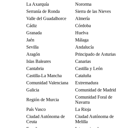
La Axarquía
Nororma
Serranía de Ronda
Sierra de las Nieves
Valle del Guadalhorce
Almería
Cádiz
Córdoba
Granada
Huelva
Jaén
Málaga
Sevilla
Andalucía
Aragón
Principado de Asturias
Islas Baleares
Canarias
Cantabria
Castilla y León
Castilla-La Mancha
Cataluña
Comunidad Valenciana
Extremadura
Galicia
Comunidad de Madrid
Comunidad Foral de
Región de Murcia
Navarra
País Vasco
La Rioja
Ciudad Autónoma de
Ciudad Autónoma de
Ceuta
Melilla