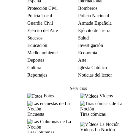
España
Internacional
Protección Civil
Bomberos
Policía Local
Policía Nacional
Guardia Civil
Armada Española
Ejército del Aire
Ejército de Tierra
Sucesos
Salud
Educación
Investigación
Medio ambiente
Economía
Deportes
Arte
Cultura
Iglesia Católica
Reportajes
Noticias del lector
Servicios
Fotos
Vídeos
Encuesta
Tiras cómicas
Vídeos La Noción
Las Columnas