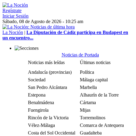
Regístrate
Iniciar Sesión
Sábado, 08 de Agosto de 2026 - 10:25 am
La Noción
|
La Diputación de Cádiz participa en Budapest en
un encuentro...
Noticias de Portada
Noticias más leídas
Últimas noticias
Andalucía (provincias)
Política
Sociedad
Málaga capital
San Pedro Alcántara
Marbella
Estepona
Alhaurín de la Torre
Benalmádena
Cártama
Fuengirola
Mijas
Rincón de la Victoria
Torremolinos
Vélez-Málaga
Comarca de Antequera
Costa del Sol Occidental
Guadalteba