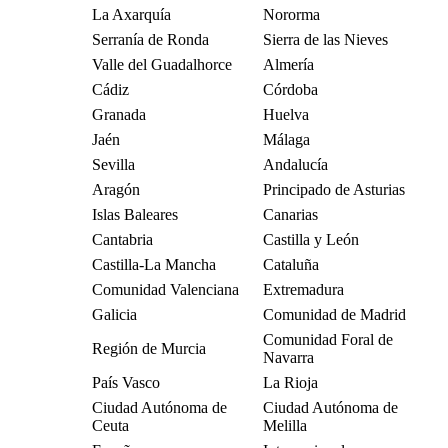
La Axarquía
Nororma
Serranía de Ronda
Sierra de las Nieves
Valle del Guadalhorce
Almería
Cádiz
Córdoba
Granada
Huelva
Jaén
Málaga
Sevilla
Andalucía
Aragón
Principado de Asturias
Islas Baleares
Canarias
Cantabria
Castilla y León
Castilla-La Mancha
Cataluña
Comunidad Valenciana
Extremadura
Galicia
Comunidad de Madrid
Comunidad Foral de
Región de Murcia
Navarra
País Vasco
La Rioja
Ciudad Autónoma de
Ciudad Autónoma de
Ceuta
Melilla