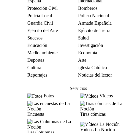
España
Internacional
Protección Civil
Bomberos
Policía Local
Policía Nacional
Guardia Civil
Armada Española
Ejército del Aire
Ejército de Tierra
Sucesos
Salud
Educación
Investigación
Medio ambiente
Economía
Deportes
Arte
Cultura
Iglesia Católica
Reportajes
Noticias del lector
Servicios
Fotos
Vídeos
Encuesta
Tiras cómicas
Vídeos La Noción
Las Columnas