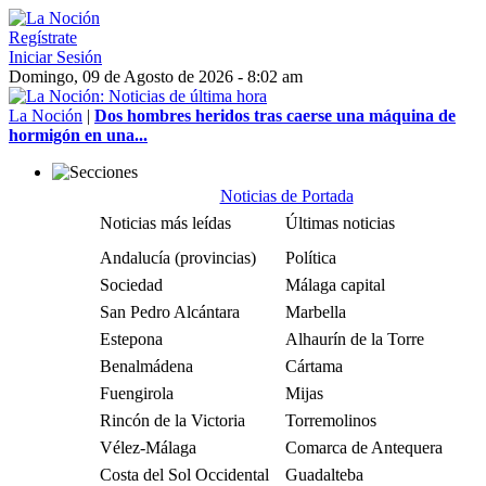
Regístrate
Iniciar Sesión
Domingo, 09 de Agosto de 2026 - 8:02 am
La Noción
|
Dos hombres heridos tras caerse una máquina de
hormigón en una...
Noticias de Portada
Noticias más leídas
Últimas noticias
Andalucía (provincias)
Política
Sociedad
Málaga capital
San Pedro Alcántara
Marbella
Estepona
Alhaurín de la Torre
Benalmádena
Cártama
Fuengirola
Mijas
Rincón de la Victoria
Torremolinos
Vélez-Málaga
Comarca de Antequera
Costa del Sol Occidental
Guadalteba