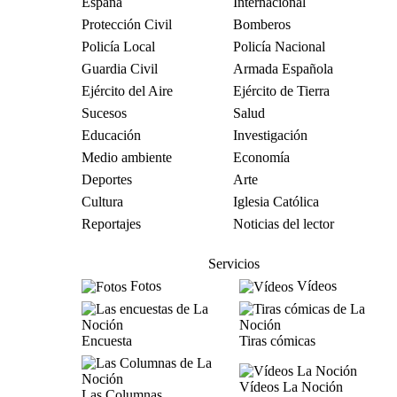
España
Internacional
Protección Civil
Bomberos
Policía Local
Policía Nacional
Guardia Civil
Armada Española
Ejército del Aire
Ejército de Tierra
Sucesos
Salud
Educación
Investigación
Medio ambiente
Economía
Deportes
Arte
Cultura
Iglesia Católica
Reportajes
Noticias del lector
Servicios
Fotos
Vídeos
Encuesta
Tiras cómicas
Vídeos La Noción
Las Columnas