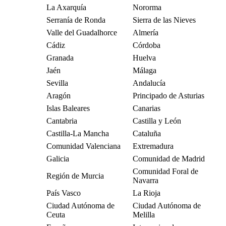
La Axarquía
Nororma
Serranía de Ronda
Sierra de las Nieves
Valle del Guadalhorce
Almería
Cádiz
Córdoba
Granada
Huelva
Jaén
Málaga
Sevilla
Andalucía
Aragón
Principado de Asturias
Islas Baleares
Canarias
Cantabria
Castilla y León
Castilla-La Mancha
Cataluña
Comunidad Valenciana
Extremadura
Galicia
Comunidad de Madrid
Comunidad Foral de
Región de Murcia
Navarra
País Vasco
La Rioja
Ciudad Autónoma de
Ciudad Autónoma de
Ceuta
Melilla