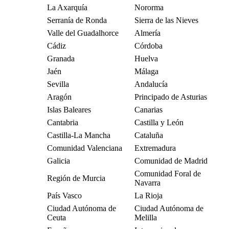
La Axarquía
Nororma
Serranía de Ronda
Sierra de las Nieves
Valle del Guadalhorce
Almería
Cádiz
Córdoba
Granada
Huelva
Jaén
Málaga
Sevilla
Andalucía
Aragón
Principado de Asturias
Islas Baleares
Canarias
Cantabria
Castilla y León
Castilla-La Mancha
Cataluña
Comunidad Valenciana
Extremadura
Galicia
Comunidad de Madrid
Comunidad Foral de
Región de Murcia
Navarra
País Vasco
La Rioja
Ciudad Autónoma de
Ciudad Autónoma de
Ceuta
Melilla