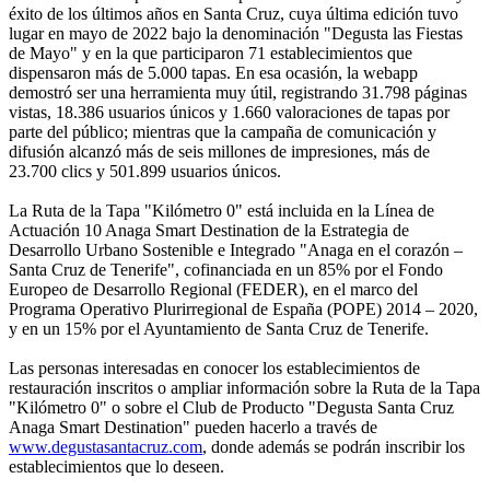
éxito de los últimos años en Santa Cruz, cuya última edición tuvo
lugar en mayo de 2022 bajo la denominación "Degusta las Fiestas
de Mayo" y en la que participaron 71 establecimientos que
dispensaron más de 5.000 tapas. En esa ocasión, la webapp
demostró ser una herramienta muy útil, registrando 31.798 páginas
vistas, 18.386 usuarios únicos y 1.660 valoraciones de tapas por
parte del público; mientras que la campaña de comunicación y
difusión alcanzó más de seis millones de impresiones, más de
23.700 clics y 501.899 usuarios únicos.
La Ruta de la Tapa "Kilómetro 0" está incluida en la Línea de
Actuación 10 Anaga Smart Destination de la Estrategia de
Desarrollo Urbano Sostenible e Integrado "Anaga en el corazón –
Santa Cruz de Tenerife", cofinanciada en un 85% por el Fondo
Europeo de Desarrollo Regional (FEDER), en el marco del
Programa Operativo Plurirregional de España (POPE) 2014 – 2020,
y en un 15% por el Ayuntamiento de Santa Cruz de Tenerife.
Las personas interesadas en conocer los establecimientos de
restauración inscritos o ampliar información sobre la Ruta de la Tapa
"Kilómetro 0" o sobre el Club de Producto "Degusta Santa Cruz
Anaga Smart Destination" pueden hacerlo a través de
www.degustasantacruz.com
, donde además se podrán inscribir los
establecimientos que lo deseen.