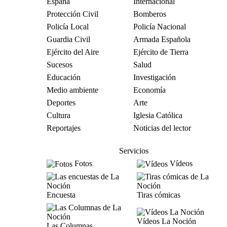
España
Internacional
Protección Civil
Bomberos
Policía Local
Policía Nacional
Guardia Civil
Armada Española
Ejército del Aire
Ejército de Tierra
Sucesos
Salud
Educación
Investigación
Medio ambiente
Economía
Deportes
Arte
Cultura
Iglesia Católica
Reportajes
Noticias del lector
Servicios
Fotos
Vídeos
Encuesta
Tiras cómicas
Vídeos La Noción
Las Columnas