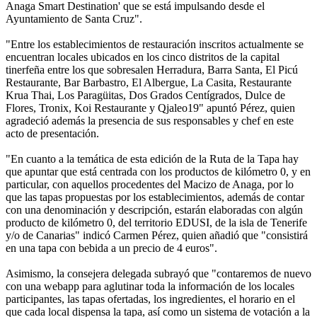
Anaga Smart Destination' que se está impulsando desde el
Ayuntamiento de Santa Cruz".
"Entre los establecimientos de restauración inscritos actualmente se
encuentran locales ubicados en los cinco distritos de la capital
tinerfeña entre los que sobresalen Herradura, Barra Santa, El Picú
Restaurante, Bar Barbastro, El Albergue, La Casita, Restaurante
Krua Thai, Los Paragüitas, Dos Grados Centígrados, Dulce de
Flores, Tronix, Koi Restaurante y Qjaleo19" apuntó Pérez, quien
agradeció además la presencia de sus responsables y chef en este
acto de presentación.
"En cuanto a la temática de esta edición de la Ruta de la Tapa hay
que apuntar que está centrada con los productos de kilómetro 0, y en
particular, con aquellos procedentes del Macizo de Anaga, por lo
que las tapas propuestas por los establecimientos, además de contar
con una denominación y descripción, estarán elaboradas con algún
producto de kilómetro 0, del territorio EDUSI, de la isla de Tenerife
y/o de Canarias" indicó Carmen Pérez, quien añadió que "consistirá
en una tapa con bebida a un precio de 4 euros".
Asimismo, la consejera delegada subrayó que "contaremos de nuevo
con una webapp para aglutinar toda la información de los locales
participantes, las tapas ofertadas, los ingredientes, el horario en el
que cada local dispensa la tapa, así como un sistema de votación a la