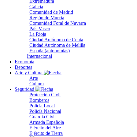
Extremadura
Galicia
Comunidad de Madrid
Región de Murcia
Comunidad Foral de Navarra
País Vasco
La Rioja
Ciudad Autónoma de Ceuta
Ciudad Autónoma de Melilla
España (autonomías)
Internacional
Economía
Deportes
Arte y Cultura
Arte
Cultura
Seguridad
Protección Civil
Bomberos
Policía Local
Policía Nacional
Guardia Civil
Armada Española
Ejército del Aire
Ejército de Tierra