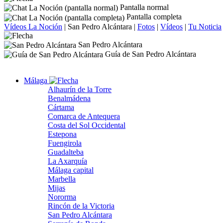
Pantalla normal
Pantalla completa
Vídeos La Noción
|
San Pedro Alcántara
|
Fotos
|
Vídeos
|
Tu Noticia
San Pedro Alcántara
Guía de San Pedro Alcántara
Málaga
Alhaurín de la Torre
Benalmádena
Cártama
Comarca de Antequera
Costa del Sol Occidental
Estepona
Fuengirola
Guadalteba
La Axarquía
Málaga capital
Marbella
Mijas
Nororma
Rincón de la Victoria
San Pedro Alcántara