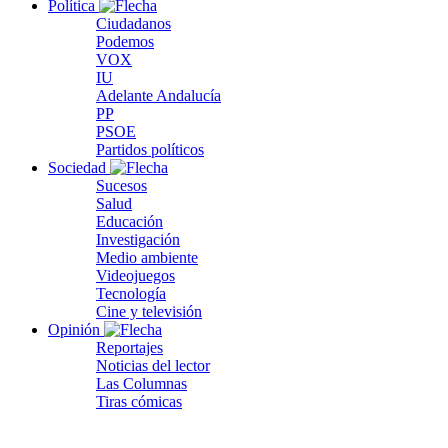
Política
Ciudadanos
Podemos
VOX
IU
Adelante Andalucía
PP
PSOE
Partidos políticos
Sociedad
Sucesos
Salud
Educación
Investigación
Medio ambiente
Videojuegos
Tecnología
Cine y televisión
Opinión
Reportajes
Noticias del lector
Las Columnas
Tiras cómicas