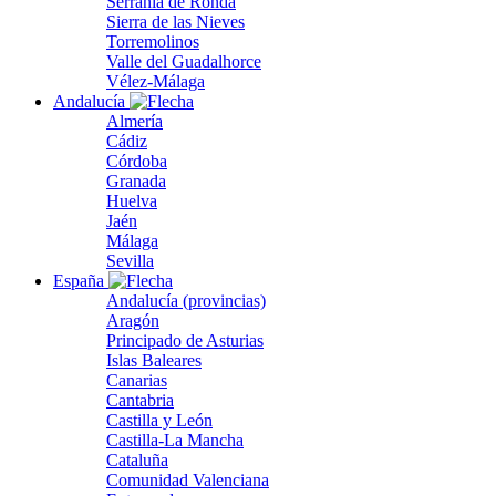
Serranía de Ronda
Sierra de las Nieves
Torremolinos
Valle del Guadalhorce
Vélez-Málaga
Andalucía
Almería
Cádiz
Córdoba
Granada
Huelva
Jaén
Málaga
Sevilla
España
Andalucía (provincias)
Aragón
Principado de Asturias
Islas Baleares
Canarias
Cantabria
Castilla y León
Castilla-La Mancha
Cataluña
Comunidad Valenciana