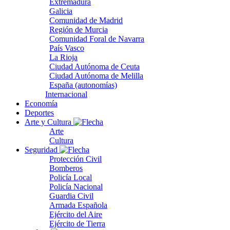
Extremadura
Galicia
Comunidad de Madrid
Región de Murcia
Comunidad Foral de Navarra
País Vasco
La Rioja
Ciudad Autónoma de Ceuta
Ciudad Autónoma de Melilla
España (autonomías)
Internacional
Economía
Deportes
Arte y Cultura
Arte
Cultura
Seguridad
Protección Civil
Bomberos
Policía Local
Policía Nacional
Guardia Civil
Armada Española
Ejército del Aire
Ejército de Tierra