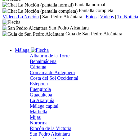
Pantalla normal
Pantalla completa
Vídeos La Noción
|
San Pedro Alcántara
|
Fotos
|
Vídeos
|
Tu Noticia
San Pedro Alcántara
Guía de San Pedro Alcántara
Málaga
Alhaurín de la Torre
Benalmádena
Cártama
Comarca de Antequera
Costa del Sol Occidental
Estepona
Fuengirola
Guadalteba
La Axarquía
Málaga capital
Marbella
Mijas
Nororma
Rincón de la Victoria
San Pedro Alcántara