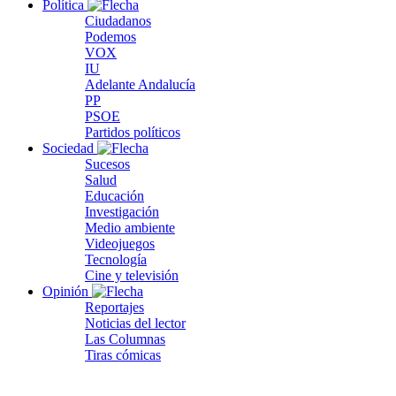
Política
Ciudadanos
Podemos
VOX
IU
Adelante Andalucía
PP
PSOE
Partidos políticos
Sociedad
Sucesos
Salud
Educación
Investigación
Medio ambiente
Videojuegos
Tecnología
Cine y televisión
Opinión
Reportajes
Noticias del lector
Las Columnas
Tiras cómicas