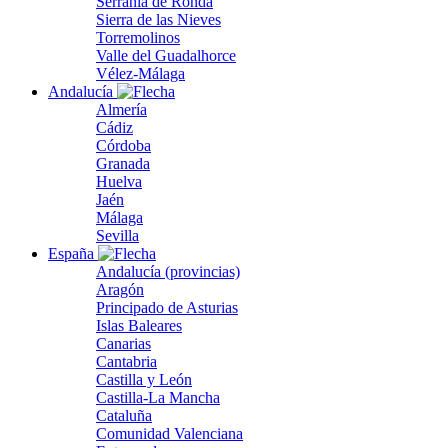
Serranía de Ronda
Sierra de las Nieves
Torremolinos
Valle del Guadalhorce
Vélez-Málaga
Andalucía
Almería
Cádiz
Córdoba
Granada
Huelva
Jaén
Málaga
Sevilla
España
Andalucía (provincias)
Aragón
Principado de Asturias
Islas Baleares
Canarias
Cantabria
Castilla y León
Castilla-La Mancha
Cataluña
Comunidad Valenciana