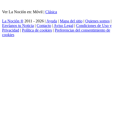
Ver La Noción en: Móvil |
Clásica
La Noción ®
2011 - 2026 |
Ayuda
|
Mapa del sitio
|
Quienes somos
|
Envíanos tu Noticia
|
Contacto
|
Aviso Legal
|
Condiciones de Uso y
Privacidad
|
Política de cookies
|
Preferencias del consentimiento de
cookies