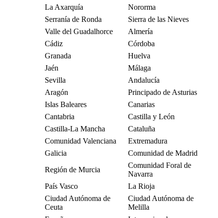
La Axarquía
Nororma
Serranía de Ronda
Sierra de las Nieves
Valle del Guadalhorce
Almería
Cádiz
Córdoba
Granada
Huelva
Jaén
Málaga
Sevilla
Andalucía
Aragón
Principado de Asturias
Islas Baleares
Canarias
Cantabria
Castilla y León
Castilla-La Mancha
Cataluña
Comunidad Valenciana
Extremadura
Galicia
Comunidad de Madrid
Comunidad Foral de
Región de Murcia
Navarra
País Vasco
La Rioja
Ciudad Autónoma de
Ciudad Autónoma de
Ceuta
Melilla