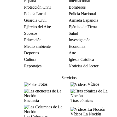
España
Internacional
Protección Civil
Bomberos
Policía Local
Policía Nacional
Guardia Civil
Armada Española
Ejército del Aire
Ejército de Tierra
Sucesos
Salud
Educación
Investigación
Medio ambiente
Economía
Deportes
Arte
Cultura
Iglesia Católica
Reportajes
Noticias del lector
Servicios
Fotos
Vídeos
Encuesta
Tiras cómicas
Vídeos La Noción
Las Columnas