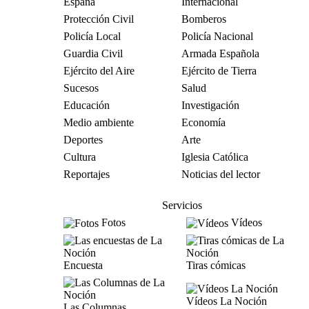
España
Internacional
Protección Civil
Bomberos
Policía Local
Policía Nacional
Guardia Civil
Armada Española
Ejército del Aire
Ejército de Tierra
Sucesos
Salud
Educación
Investigación
Medio ambiente
Economía
Deportes
Arte
Cultura
Iglesia Católica
Reportajes
Noticias del lector
Servicios
Fotos
Vídeos
Encuesta
Tiras cómicas
Vídeos La Noción
Las Columnas