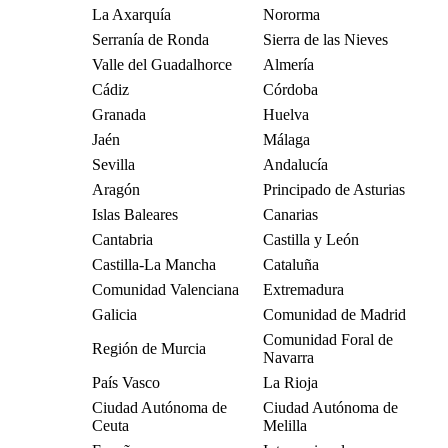
La Axarquía
Nororma
Serranía de Ronda
Sierra de las Nieves
Valle del Guadalhorce
Almería
Cádiz
Córdoba
Granada
Huelva
Jaén
Málaga
Sevilla
Andalucía
Aragón
Principado de Asturias
Islas Baleares
Canarias
Cantabria
Castilla y León
Castilla-La Mancha
Cataluña
Comunidad Valenciana
Extremadura
Galicia
Comunidad de Madrid
Comunidad Foral de
Región de Murcia
Navarra
País Vasco
La Rioja
Ciudad Autónoma de
Ciudad Autónoma de
Ceuta
Melilla