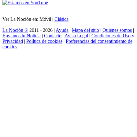
Ver La Noción en: Móvil |
Clásica
La Noción ®
2011 - 2026 |
Ayuda
|
Mapa del sitio
|
Quienes somos
|
Envíanos tu Noticia
|
Contacto
|
Aviso Legal
|
Condiciones de Uso y
Privacidad
|
Política de cookies
|
Preferencias del consentimiento de
cookies