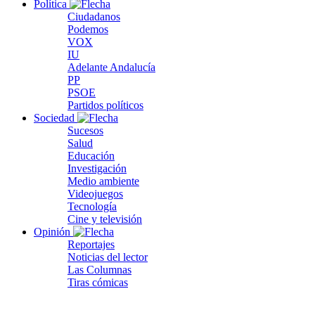
Política
Ciudadanos
Podemos
VOX
IU
Adelante Andalucía
PP
PSOE
Partidos políticos
Sociedad
Sucesos
Salud
Educación
Investigación
Medio ambiente
Videojuegos
Tecnología
Cine y televisión
Opinión
Reportajes
Noticias del lector
Las Columnas
Tiras cómicas