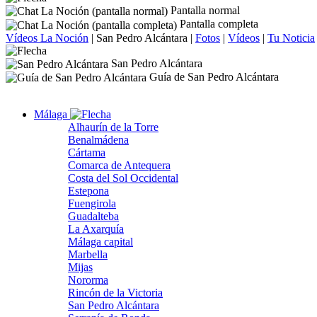
Pantalla normal
Pantalla completa
Vídeos La Noción
|
San Pedro Alcántara
|
Fotos
|
Vídeos
|
Tu Noticia
San Pedro Alcántara
Guía de San Pedro Alcántara
Málaga
Alhaurín de la Torre
Benalmádena
Cártama
Comarca de Antequera
Costa del Sol Occidental
Estepona
Fuengirola
Guadalteba
La Axarquía
Málaga capital
Marbella
Mijas
Nororma
Rincón de la Victoria
San Pedro Alcántara