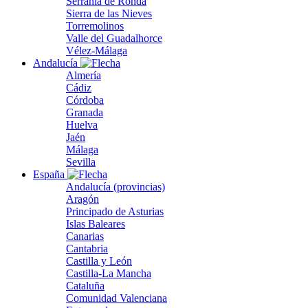
Serranía de Ronda
Sierra de las Nieves
Torremolinos
Valle del Guadalhorce
Vélez-Málaga
Andalucía
Almería
Cádiz
Córdoba
Granada
Huelva
Jaén
Málaga
Sevilla
España
Andalucía (provincias)
Aragón
Principado de Asturias
Islas Baleares
Canarias
Cantabria
Castilla y León
Castilla-La Mancha
Cataluña
Comunidad Valenciana