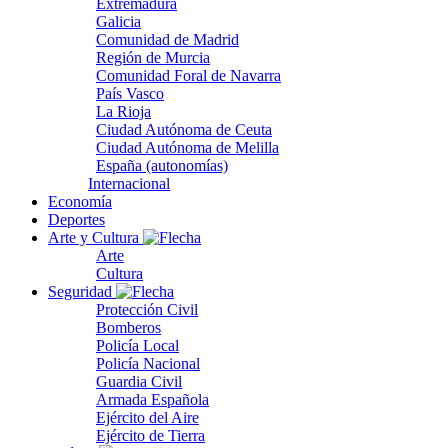
Extremadura
Galicia
Comunidad de Madrid
Región de Murcia
Comunidad Foral de Navarra
País Vasco
La Rioja
Ciudad Autónoma de Ceuta
Ciudad Autónoma de Melilla
España (autonomías)
Internacional
Economía
Deportes
Arte y Cultura
Arte
Cultura
Seguridad
Protección Civil
Bomberos
Policía Local
Policía Nacional
Guardia Civil
Armada Española
Ejército del Aire
Ejército de Tierra