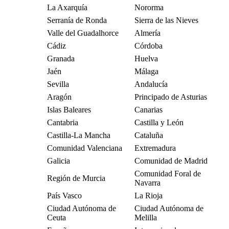
La Axarquía
Nororma
Serranía de Ronda
Sierra de las Nieves
Valle del Guadalhorce
Almería
Cádiz
Córdoba
Granada
Huelva
Jaén
Málaga
Sevilla
Andalucía
Aragón
Principado de Asturias
Islas Baleares
Canarias
Cantabria
Castilla y León
Castilla-La Mancha
Cataluña
Comunidad Valenciana
Extremadura
Galicia
Comunidad de Madrid
Comunidad Foral de
Región de Murcia
Navarra
País Vasco
La Rioja
Ciudad Autónoma de
Ciudad Autónoma de
Ceuta
Melilla