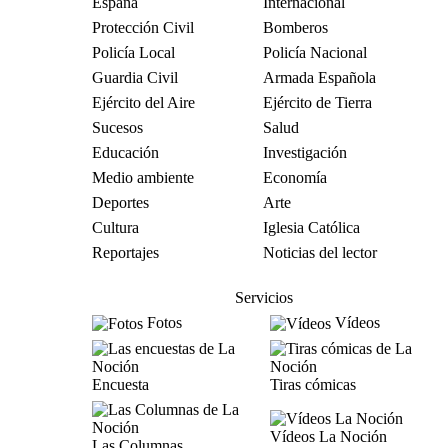
España
Internacional
Protección Civil
Bomberos
Policía Local
Policía Nacional
Guardia Civil
Armada Española
Ejército del Aire
Ejército de Tierra
Sucesos
Salud
Educación
Investigación
Medio ambiente
Economía
Deportes
Arte
Cultura
Iglesia Católica
Reportajes
Noticias del lector
Servicios
Fotos
Vídeos
Encuesta
Tiras cómicas
Vídeos La Noción
Las Columnas