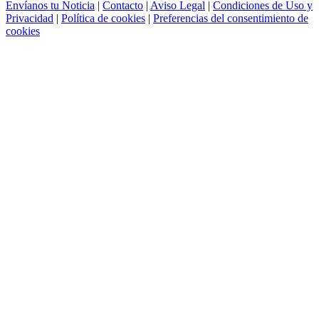
Envíanos tu Noticia
|
Contacto
|
Aviso Legal
|
Condiciones de Uso y
Privacidad
|
Política de cookies
|
Preferencias del consentimiento de
cookies