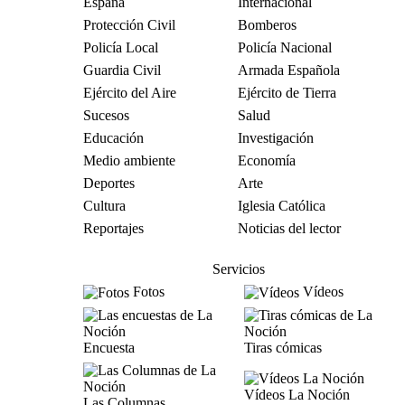
España
Internacional
Protección Civil
Bomberos
Policía Local
Policía Nacional
Guardia Civil
Armada Española
Ejército del Aire
Ejército de Tierra
Sucesos
Salud
Educación
Investigación
Medio ambiente
Economía
Deportes
Arte
Cultura
Iglesia Católica
Reportajes
Noticias del lector
Servicios
Fotos
Vídeos
Encuesta
Tiras cómicas
Vídeos La Noción
Las Columnas