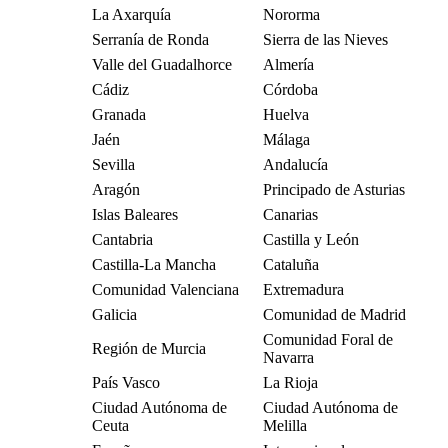
La Axarquía
Nororma
Serranía de Ronda
Sierra de las Nieves
Valle del Guadalhorce
Almería
Cádiz
Córdoba
Granada
Huelva
Jaén
Málaga
Sevilla
Andalucía
Aragón
Principado de Asturias
Islas Baleares
Canarias
Cantabria
Castilla y León
Castilla-La Mancha
Cataluña
Comunidad Valenciana
Extremadura
Galicia
Comunidad de Madrid
Comunidad Foral de
Región de Murcia
Navarra
País Vasco
La Rioja
Ciudad Autónoma de
Ciudad Autónoma de
Ceuta
Melilla