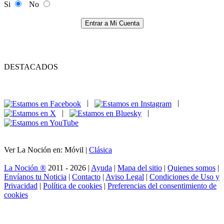
Si
No
Entrar a Mi Cuenta
DESTACADOS
|
|
|
|
Ver La Noción en: Móvil |
Clásica
La Noción ®
2011 - 2026 |
Ayuda
|
Mapa del sitio
|
Quienes somos
|
Envíanos tu Noticia
|
Contacto
|
Aviso Legal
|
Condiciones de Uso y
Privacidad
|
Política de cookies
|
Preferencias del consentimiento de
cookies