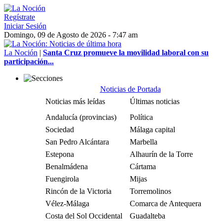
Regístrate
Iniciar Sesión
Domingo, 09 de Agosto de 2026 - 7:47 am
La Noción
|
Santa Cruz promueve la movilidad laboral con su
participación...
Noticias de Portada
Noticias más leídas
Últimas noticias
Andalucía (provincias)
Política
Sociedad
Málaga capital
San Pedro Alcántara
Marbella
Estepona
Alhaurín de la Torre
Benalmádena
Cártama
Fuengirola
Mijas
Rincón de la Victoria
Torremolinos
Vélez-Málaga
Comarca de Antequera
Costa del Sol Occidental
Guadalteba