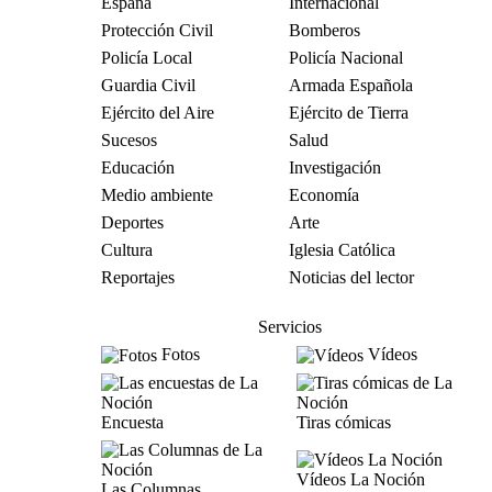
España
Internacional
Protección Civil
Bomberos
Policía Local
Policía Nacional
Guardia Civil
Armada Española
Ejército del Aire
Ejército de Tierra
Sucesos
Salud
Educación
Investigación
Medio ambiente
Economía
Deportes
Arte
Cultura
Iglesia Católica
Reportajes
Noticias del lector
Servicios
Fotos
Vídeos
Encuesta
Tiras cómicas
Vídeos La Noción
Las Columnas