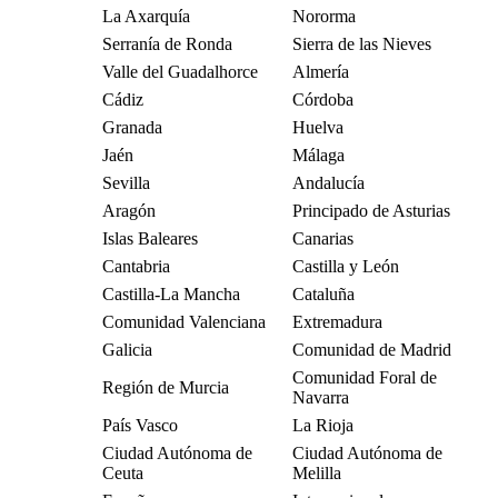
La Axarquía
Nororma
Serranía de Ronda
Sierra de las Nieves
Valle del Guadalhorce
Almería
Cádiz
Córdoba
Granada
Huelva
Jaén
Málaga
Sevilla
Andalucía
Aragón
Principado de Asturias
Islas Baleares
Canarias
Cantabria
Castilla y León
Castilla-La Mancha
Cataluña
Comunidad Valenciana
Extremadura
Galicia
Comunidad de Madrid
Comunidad Foral de
Región de Murcia
Navarra
País Vasco
La Rioja
Ciudad Autónoma de
Ciudad Autónoma de
Ceuta
Melilla