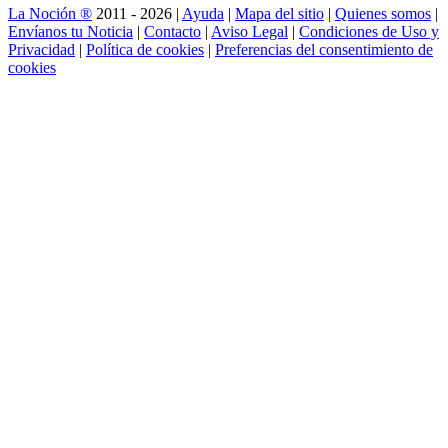
La Noción ®
2011 - 2026 |
Ayuda
|
Mapa del sitio
|
Quienes somos
|
Envíanos tu Noticia
|
Contacto
|
Aviso Legal
|
Condiciones de Uso y
Privacidad
|
Política de cookies
|
Preferencias del consentimiento de
cookies