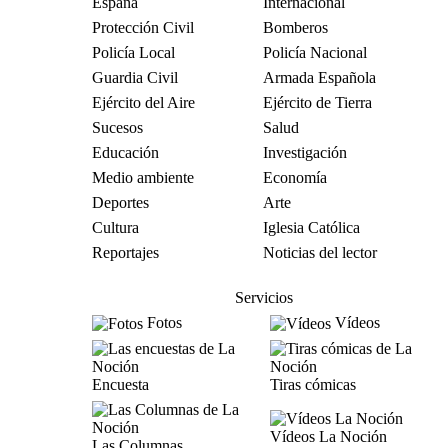
España
Internacional
Protección Civil
Bomberos
Policía Local
Policía Nacional
Guardia Civil
Armada Española
Ejército del Aire
Ejército de Tierra
Sucesos
Salud
Educación
Investigación
Medio ambiente
Economía
Deportes
Arte
Cultura
Iglesia Católica
Reportajes
Noticias del lector
Servicios
Fotos
Vídeos
Encuesta
Tiras cómicas
Vídeos La Noción
Las Columnas