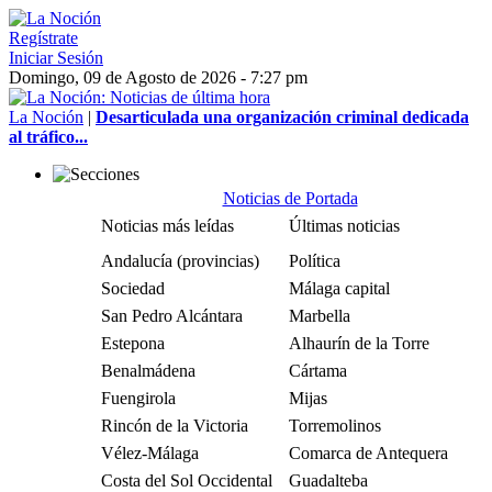
Regístrate
Iniciar Sesión
Domingo, 09 de Agosto de 2026 - 7:27 pm
La Noción
|
Desarticulada una organización criminal dedicada
al tráfico...
Noticias de Portada
Noticias más leídas
Últimas noticias
Andalucía (provincias)
Política
Sociedad
Málaga capital
San Pedro Alcántara
Marbella
Estepona
Alhaurín de la Torre
Benalmádena
Cártama
Fuengirola
Mijas
Rincón de la Victoria
Torremolinos
Vélez-Málaga
Comarca de Antequera
Costa del Sol Occidental
Guadalteba