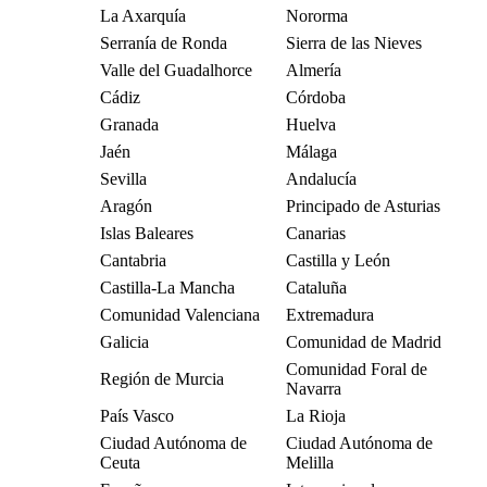
La Axarquía
Nororma
Serranía de Ronda
Sierra de las Nieves
Valle del Guadalhorce
Almería
Cádiz
Córdoba
Granada
Huelva
Jaén
Málaga
Sevilla
Andalucía
Aragón
Principado de Asturias
Islas Baleares
Canarias
Cantabria
Castilla y León
Castilla-La Mancha
Cataluña
Comunidad Valenciana
Extremadura
Galicia
Comunidad de Madrid
Comunidad Foral de
Región de Murcia
Navarra
País Vasco
La Rioja
Ciudad Autónoma de
Ciudad Autónoma de
Ceuta
Melilla