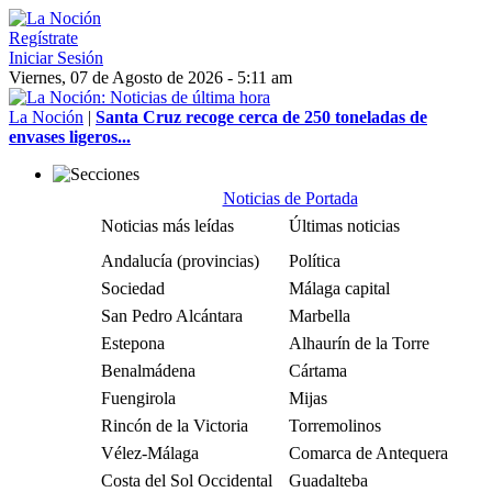
Regístrate
Iniciar Sesión
Viernes, 07 de Agosto de 2026 - 5:11 am
La Noción
|
Santa Cruz recoge cerca de 250 toneladas de
envases ligeros...
Noticias de Portada
Noticias más leídas
Últimas noticias
Andalucía (provincias)
Política
Sociedad
Málaga capital
San Pedro Alcántara
Marbella
Estepona
Alhaurín de la Torre
Benalmádena
Cártama
Fuengirola
Mijas
Rincón de la Victoria
Torremolinos
Vélez-Málaga
Comarca de Antequera
Costa del Sol Occidental
Guadalteba