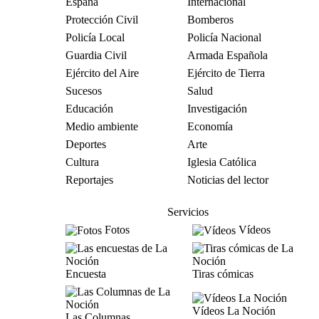
España
Internacional
Protección Civil
Bomberos
Policía Local
Policía Nacional
Guardia Civil
Armada Española
Ejército del Aire
Ejército de Tierra
Sucesos
Salud
Educación
Investigación
Medio ambiente
Economía
Deportes
Arte
Cultura
Iglesia Católica
Reportajes
Noticias del lector
Servicios
Fotos
Vídeos
Encuesta
Tiras cómicas
Vídeos La Noción
Las Columnas