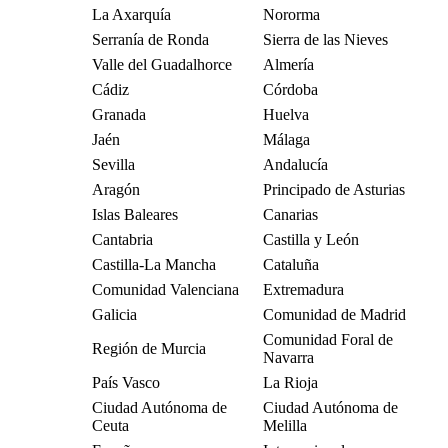
La Axarquía
Nororma
Serranía de Ronda
Sierra de las Nieves
Valle del Guadalhorce
Almería
Cádiz
Córdoba
Granada
Huelva
Jaén
Málaga
Sevilla
Andalucía
Aragón
Principado de Asturias
Islas Baleares
Canarias
Cantabria
Castilla y León
Castilla-La Mancha
Cataluña
Comunidad Valenciana
Extremadura
Galicia
Comunidad de Madrid
Comunidad Foral de
Región de Murcia
Navarra
País Vasco
La Rioja
Ciudad Autónoma de
Ciudad Autónoma de
Ceuta
Melilla