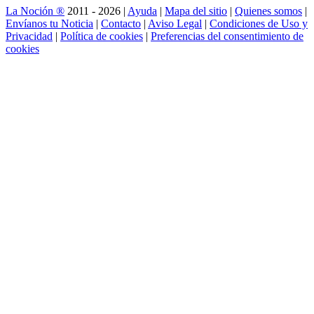
La Noción ®
2011 - 2026 |
Ayuda
|
Mapa del sitio
|
Quienes somos
|
Envíanos tu Noticia
|
Contacto
|
Aviso Legal
|
Condiciones de Uso y
Privacidad
|
Política de cookies
|
Preferencias del consentimiento de
cookies