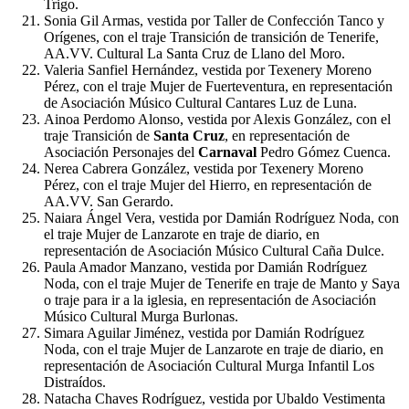
Trigo.
Sonia Gil Armas, vestida por Taller de Confección Tanco y
Orígenes, con el traje Transición de transición de Tenerife,
AA.VV. Cultural La Santa Cruz de Llano del Moro.
Valeria Sanfiel Hernández, vestida por Texenery Moreno
Pérez, con el traje Mujer de Fuerteventura, en representación
de Asociación Músico Cultural Cantares Luz de Luna.
Ainoa Perdomo Alonso, vestida por Alexis González, con el
traje Transición de
Santa Cruz
, en representación de
Asociación Personajes del
Carnaval
Pedro Gómez Cuenca.
Nerea Cabrera González, vestida por Texenery Moreno
Pérez, con el traje Mujer del Hierro, en representación de
AA.VV. San Gerardo.
Naiara Ángel Vera, vestida por Damián Rodríguez Noda, con
el traje Mujer de Lanzarote en traje de diario, en
representación de Asociación Músico Cultural Caña Dulce.
Paula Amador Manzano, vestida por Damián Rodríguez
Noda, con el traje Mujer de Tenerife en traje de Manto y Saya
o traje para ir a la iglesia, en representación de Asociación
Músico Cultural Murga Burlonas.
Simara Aguilar Jiménez, vestida por Damián Rodríguez
Noda, con el traje Mujer de Lanzarote en traje de diario, en
representación de Asociación Cultural Murga Infantil Los
Distraídos.
Natacha Chaves Rodríguez, vestida por Ubaldo Vestimenta