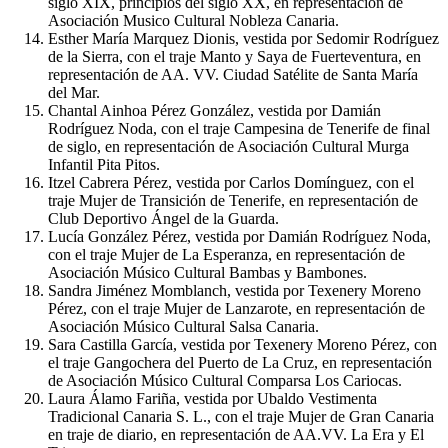
siglo XIX, principios del siglo XX, en representación de
Asociación Musico Cultural Nobleza Canaria.
Esther María Marquez Dionis, vestida por Sedomir Rodríguez
de la Sierra, con el traje Manto y Saya de Fuerteventura, en
representación de AA. VV. Ciudad Satélite de Santa María
del Mar.
Chantal Ainhoa Pérez González, vestida por Damián
Rodríguez Noda, con el traje Campesina de Tenerife de final
de siglo, en representación de Asociación Cultural Murga
Infantil Pita Pitos.
Itzel Cabrera Pérez, vestida por Carlos Domínguez, con el
traje Mujer de Transición de Tenerife, en representación de
Club Deportivo Ángel de la Guarda.
Lucía González Pérez, vestida por Damián Rodríguez Noda,
con el traje Mujer de La Esperanza, en representación de
Asociación Músico Cultural Bambas y Bambones.
Sandra Jiménez Momblanch, vestida por Texenery Moreno
Pérez, con el traje Mujer de Lanzarote, en representación de
Asociación Músico Cultural Salsa Canaria.
Sara Castilla García, vestida por Texenery Moreno Pérez, con
el traje Gangochera del Puerto de La Cruz, en representación
de Asociación Músico Cultural Comparsa Los Cariocas.
Laura Álamo Fariña, vestida por Ubaldo Vestimenta
Tradicional Canaria S. L., con el traje Mujer de Gran Canaria
en traje de diario, en representación de AA.VV. La Era y El