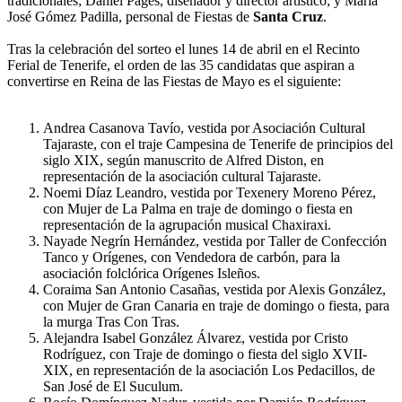
tradicionales; Daniel Pagés, diseñador y director artístico; y María
José Gómez Padilla, personal de Fiestas de
Santa Cruz
.
Tras la celebración del sorteo el lunes 14 de abril en el Recinto
Ferial de Tenerife, el orden de las 35 candidatas que aspiran a
convertirse en Reina de las Fiestas de Mayo es el siguiente:
Andrea Casanova Tavío, vestida por Asociación Cultural
Tajaraste, con el traje Campesina de Tenerife de principios del
siglo XIX, según manuscrito de Alfred Diston, en
representación de la asociación cultural Tajaraste.
Noemi Díaz Leandro, vestida por Texenery Moreno Pérez,
con Mujer de La Palma en traje de domingo o fiesta en
representación de la agrupación musical Chaxiraxi.
Nayade Negrín Hernández, vestida por Taller de Confección
Tanco y Orígenes, con Vendedora de carbón, para la
asociación folclórica Orígenes Isleños.
Coraima San Antonio Casañas, vestida por Alexis González,
con Mujer de Gran Canaria en traje de domingo o fiesta, para
la murga Tras Con Tras.
Alejandra Isabel González Álvarez, vestida por Cristo
Rodríguez, con Traje de domingo o fiesta del siglo XVII-
XIX, en representación de la asociación Los Pedacillos, de
San José de El Suculum.