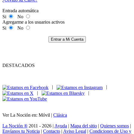
Entrada automática
Si
No
Agregarme a los usuarios activos
Si
No
Entrar a Mi Cuenta
DESTACADOS
|
|
|
|
Ver La Noción en: Móvil |
Clásica
La Noción ®
2011 - 2026 |
Ayuda
|
Mapa del sitio
|
Quienes somos
|
Envíanos tu Noticia
|
Contacto
|
Aviso Legal
|
Condiciones de Uso y