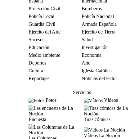
España
Internacional
Protección Civil
Bomberos
Policía Local
Policía Nacional
Guardia Civil
Armada Española
Ejército del Aire
Ejército de Tierra
Sucesos
Salud
Educación
Investigación
Medio ambiente
Economía
Deportes
Arte
Cultura
Iglesia Católica
Reportajes
Noticias del lector
Servicios
Fotos
Vídeos
Encuesta
Tiras cómicas
Vídeos La Noción
Las Columnas