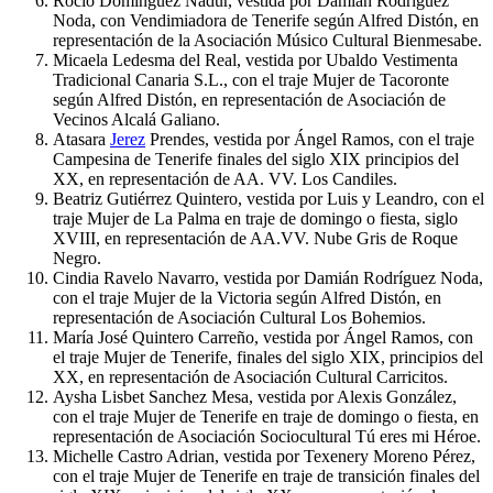
Rocío Domínguez Nadur, vestida por Damián Rodríguez
Noda, con Vendimiadora de Tenerife según Alfred Distón, en
representación de la Asociación Músico Cultural Bienmesabe.
Micaela Ledesma del Real, vestida por Ubaldo Vestimenta
Tradicional Canaria S.L., con el traje Mujer de Tacoronte
según Alfred Distón, en representación de Asociación de
Vecinos Alcalá Galiano.
Atasara
Jerez
Prendes, vestida por Ángel Ramos, con el traje
Campesina de Tenerife finales del siglo XIX principios del
XX, en representación de AA. VV. Los Candiles.
Beatriz Gutiérrez Quintero, vestida por Luis y Leandro, con el
traje Mujer de La Palma en traje de domingo o fiesta, siglo
XVIII, en representación de AA.VV. Nube Gris de Roque
Negro.
Cindia Ravelo Navarro, vestida por Damián Rodríguez Noda,
con el traje Mujer de la Victoria según Alfred Distón, en
representación de Asociación Cultural Los Bohemios.
María José Quintero Carreño, vestida por Ángel Ramos, con
el traje Mujer de Tenerife, finales del siglo XIX, principios del
XX, en representación de Asociación Cultural Carricitos.
Aysha Lisbet Sanchez Mesa, vestida por Alexis González,
con el traje Mujer de Tenerife en traje de domingo o fiesta, en
representación de Asociación Sociocultural Tú eres mi Héroe.
Michelle Castro Adrian, vestida por Texenery Moreno Pérez,
con el traje Mujer de Tenerife en traje de transición finales del