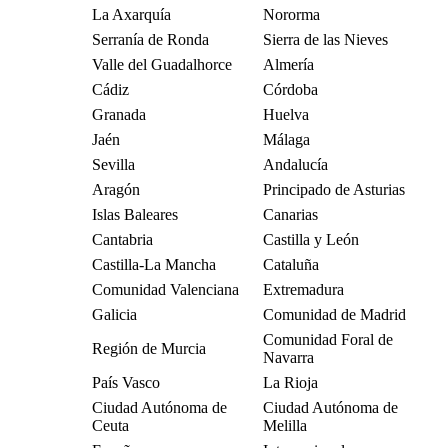
La Axarquía
Nororma
Serranía de Ronda
Sierra de las Nieves
Valle del Guadalhorce
Almería
Cádiz
Córdoba
Granada
Huelva
Jaén
Málaga
Sevilla
Andalucía
Aragón
Principado de Asturias
Islas Baleares
Canarias
Cantabria
Castilla y León
Castilla-La Mancha
Cataluña
Comunidad Valenciana
Extremadura
Galicia
Comunidad de Madrid
Comunidad Foral de
Región de Murcia
Navarra
País Vasco
La Rioja
Ciudad Autónoma de
Ciudad Autónoma de
Ceuta
Melilla