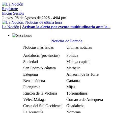
Regístrate
Iniciar Sesión
Jueves, 06 de Agosto de 2026 - 4:04 pm
La Noción
|
Activan la alerta por evento multitudinario ante la...
Noticias de Portada
Noticias más leídas
Últimas noticias
Andalucía (provincias)
Política
Sociedad
Málaga capital
San Pedro Alcántara
Marbella
Estepona
Alhaurín de la Torre
Benalmádena
Cártama
Fuengirola
Mijas
Rincón de la Victoria
Torremolinos
Vélez-Málaga
Comarca de Antequera
Costa del Sol Occidental
Guadalteba
La Axarquía
Nororma