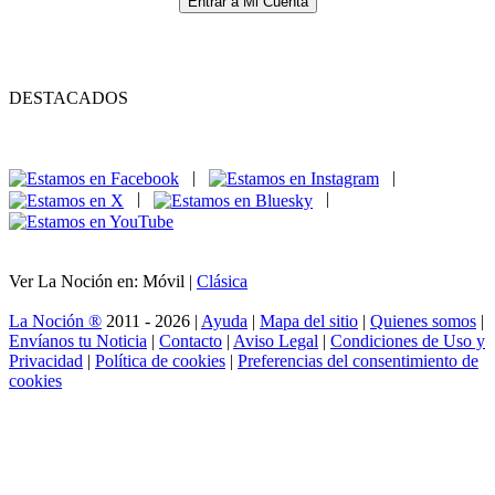
Entrar a Mi Cuenta
DESTACADOS
|
|
|
|
Ver La Noción en: Móvil |
Clásica
La Noción ®
2011 - 2026 |
Ayuda
|
Mapa del sitio
|
Quienes somos
|
Envíanos tu Noticia
|
Contacto
|
Aviso Legal
|
Condiciones de Uso y
Privacidad
|
Política de cookies
|
Preferencias del consentimiento de
cookies