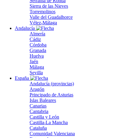
Serranía de Ronda
Sierra de las Nieves
Torremolinos
Valle del Guadalhorce
Vélez-Málaga
Andalucía
Almería
Cádiz
Córdoba
Granada
Huelva
Jaén
Málaga
Sevilla
España
Andalucía (provincias)
Aragón
Principado de Asturias
Islas Baleares
Canarias
Cantabria
Castilla y León
Castilla-La Mancha
Cataluña
Comunidad Valenciana