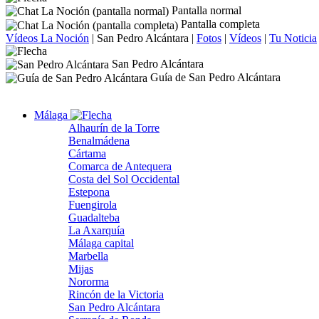
Pantalla normal
Pantalla completa
Vídeos La Noción
|
San Pedro Alcántara
|
Fotos
|
Vídeos
|
Tu Noticia
San Pedro Alcántara
Guía de San Pedro Alcántara
Málaga
Alhaurín de la Torre
Benalmádena
Cártama
Comarca de Antequera
Costa del Sol Occidental
Estepona
Fuengirola
Guadalteba
La Axarquía
Málaga capital
Marbella
Mijas
Nororma
Rincón de la Victoria
San Pedro Alcántara