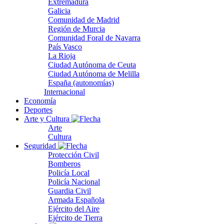
Extremadura
Galicia
Comunidad de Madrid
Región de Murcia
Comunidad Foral de Navarra
País Vasco
La Rioja
Ciudad Autónoma de Ceuta
Ciudad Autónoma de Melilla
España (autonomías)
Internacional
Economía
Deportes
Arte y Cultura
Arte
Cultura
Seguridad
Protección Civil
Bomberos
Policía Local
Policía Nacional
Guardia Civil
Armada Española
Ejército del Aire
Ejército de Tierra