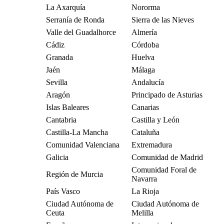
La Axarquía
Nororma
Serranía de Ronda
Sierra de las Nieves
Valle del Guadalhorce
Almería
Cádiz
Córdoba
Granada
Huelva
Jaén
Málaga
Sevilla
Andalucía
Aragón
Principado de Asturias
Islas Baleares
Canarias
Cantabria
Castilla y León
Castilla-La Mancha
Cataluña
Comunidad Valenciana
Extremadura
Galicia
Comunidad de Madrid
Comunidad Foral de
Región de Murcia
Navarra
País Vasco
La Rioja
Ciudad Autónoma de
Ciudad Autónoma de
Ceuta
Melilla