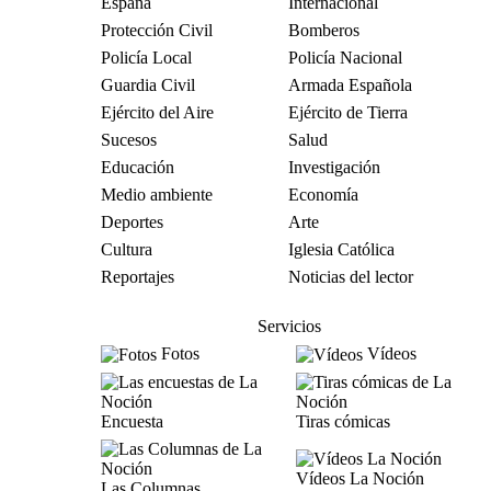
España
Internacional
Protección Civil
Bomberos
Policía Local
Policía Nacional
Guardia Civil
Armada Española
Ejército del Aire
Ejército de Tierra
Sucesos
Salud
Educación
Investigación
Medio ambiente
Economía
Deportes
Arte
Cultura
Iglesia Católica
Reportajes
Noticias del lector
Servicios
Fotos
Vídeos
Encuesta
Tiras cómicas
Vídeos La Noción
Las Columnas