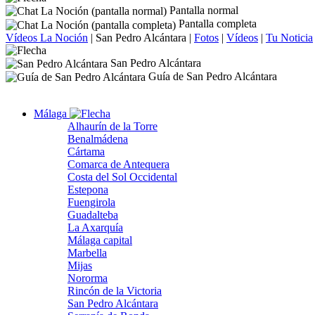
Pantalla normal
Pantalla completa
Vídeos La Noción
|
San Pedro Alcántara
|
Fotos
|
Vídeos
|
Tu Noticia
San Pedro Alcántara
Guía de San Pedro Alcántara
Málaga
Alhaurín de la Torre
Benalmádena
Cártama
Comarca de Antequera
Costa del Sol Occidental
Estepona
Fuengirola
Guadalteba
La Axarquía
Málaga capital
Marbella
Mijas
Nororma
Rincón de la Victoria
San Pedro Alcántara