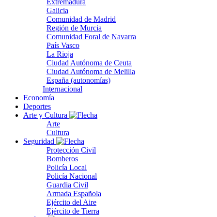
Extremadura
Galicia
Comunidad de Madrid
Región de Murcia
Comunidad Foral de Navarra
País Vasco
La Rioja
Ciudad Autónoma de Ceuta
Ciudad Autónoma de Melilla
España (autonomías)
Internacional
Economía
Deportes
Arte y Cultura
Arte
Cultura
Seguridad
Protección Civil
Bomberos
Policía Local
Policía Nacional
Guardia Civil
Armada Española
Ejército del Aire
Ejército de Tierra