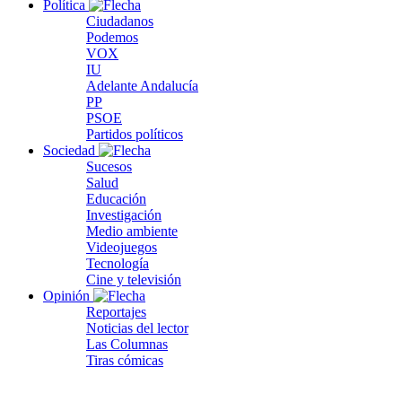
Política
Ciudadanos
Podemos
VOX
IU
Adelante Andalucía
PP
PSOE
Partidos políticos
Sociedad
Sucesos
Salud
Educación
Investigación
Medio ambiente
Videojuegos
Tecnología
Cine y televisión
Opinión
Reportajes
Noticias del lector
Las Columnas
Tiras cómicas