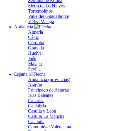
Serranía de Ronda
Sierra de las Nieves
Torremolinos
Valle del Guadalhorce
Vélez-Málaga
Andalucía
Almería
Cádiz
Córdoba
Granada
Huelva
Jaén
Málaga
Sevilla
España
Andalucía (provincias)
Aragón
Principado de Asturias
Islas Baleares
Canarias
Cantabria
Castilla y León
Castilla-La Mancha
Cataluña
Comunidad Valenciana