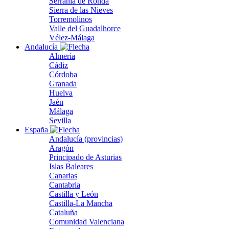
Serranía de Ronda
Sierra de las Nieves
Torremolinos
Valle del Guadalhorce
Vélez-Málaga
Andalucía
Almería
Cádiz
Córdoba
Granada
Huelva
Jaén
Málaga
Sevilla
España
Andalucía (provincias)
Aragón
Principado de Asturias
Islas Baleares
Canarias
Cantabria
Castilla y León
Castilla-La Mancha
Cataluña
Comunidad Valenciana