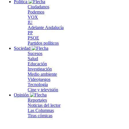
Política
Ciudadanos
Podemos
VOX
IU
Adelante Andalucía
PP
PSOE
Partidos políticos
Sociedad
Sucesos
Salud
Educación
Investigación
Medio ambiente
Videojuegos
Tecnología
Cine y televisión
Opinión
Reportajes
Noticias del lector
Las Columnas
Tiras cómicas