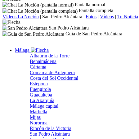
Pantalla normal
Pantalla completa
Vídeos La Noción
|
San Pedro Alcántara
|
Fotos
|
Vídeos
|
Tu Noticia
San Pedro Alcántara
Guía de San Pedro Alcántara
Málaga
Alhaurín de la Torre
Benalmádena
Cártama
Comarca de Antequera
Costa del Sol Occidental
Estepona
Fuengirola
Guadalteba
La Axarquía
Málaga capital
Marbella
Mijas
Nororma
Rincón de la Victoria
San Pedro Alcántara