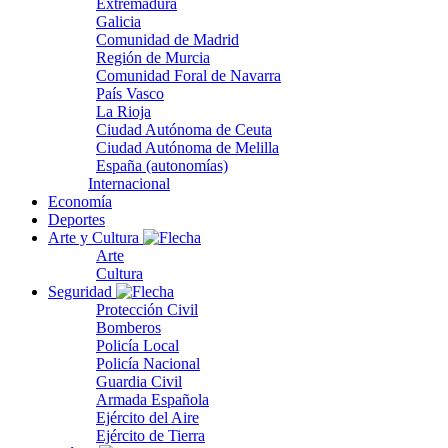
Extremadura
Galicia
Comunidad de Madrid
Región de Murcia
Comunidad Foral de Navarra
País Vasco
La Rioja
Ciudad Autónoma de Ceuta
Ciudad Autónoma de Melilla
España (autonomías)
Internacional
Economía
Deportes
Arte y Cultura
Arte
Cultura
Seguridad
Protección Civil
Bomberos
Policía Local
Policía Nacional
Guardia Civil
Armada Española
Ejército del Aire
Ejército de Tierra