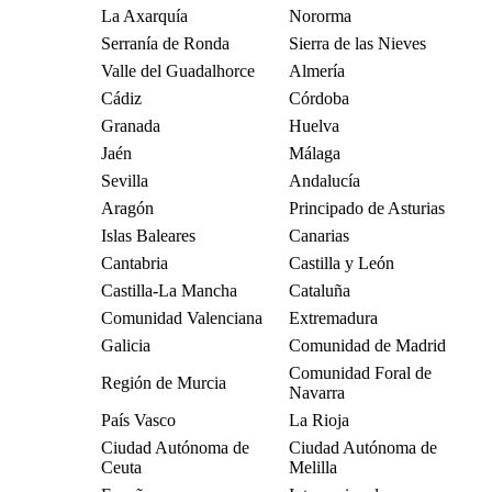
La Axarquía
Nororma
Serranía de Ronda
Sierra de las Nieves
Valle del Guadalhorce
Almería
Cádiz
Córdoba
Granada
Huelva
Jaén
Málaga
Sevilla
Andalucía
Aragón
Principado de Asturias
Islas Baleares
Canarias
Cantabria
Castilla y León
Castilla-La Mancha
Cataluña
Comunidad Valenciana
Extremadura
Galicia
Comunidad de Madrid
Comunidad Foral de
Región de Murcia
Navarra
País Vasco
La Rioja
Ciudad Autónoma de
Ciudad Autónoma de
Ceuta
Melilla