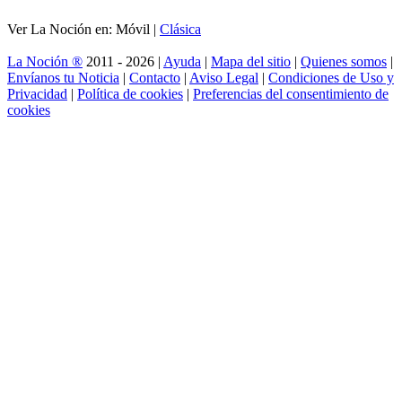
Ver La Noción en: Móvil |
Clásica
La Noción ®
2011 - 2026 |
Ayuda
|
Mapa del sitio
|
Quienes somos
|
Envíanos tu Noticia
|
Contacto
|
Aviso Legal
|
Condiciones de Uso y
Privacidad
|
Política de cookies
|
Preferencias del consentimiento de
cookies