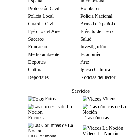
España
Internacional
Protección Civil
Bomberos
Policía Local
Policía Nacional
Guardia Civil
Armada Española
Ejército del Aire
Ejército de Tierra
Sucesos
Salud
Educación
Investigación
Medio ambiente
Economía
Deportes
Arte
Cultura
Iglesia Católica
Reportajes
Noticias del lector
Servicios
Fotos
Vídeos
Encuesta
Tiras cómicas
Vídeos La Noción
Las Columnas