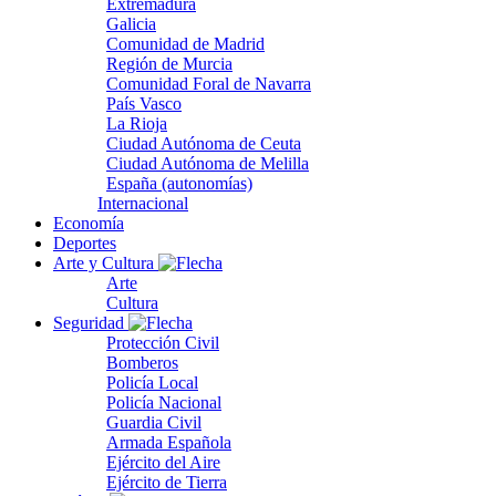
Extremadura
Galicia
Comunidad de Madrid
Región de Murcia
Comunidad Foral de Navarra
País Vasco
La Rioja
Ciudad Autónoma de Ceuta
Ciudad Autónoma de Melilla
España (autonomías)
Internacional
Economía
Deportes
Arte y Cultura
Arte
Cultura
Seguridad
Protección Civil
Bomberos
Policía Local
Policía Nacional
Guardia Civil
Armada Española
Ejército del Aire
Ejército de Tierra