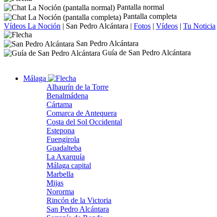
Pantalla normal
Pantalla completa
Vídeos La Noción
|
San Pedro Alcántara
|
Fotos
|
Vídeos
|
Tu Noticia
San Pedro Alcántara
Guía de San Pedro Alcántara
Málaga
Alhaurín de la Torre
Benalmádena
Cártama
Comarca de Antequera
Costa del Sol Occidental
Estepona
Fuengirola
Guadalteba
La Axarquía
Málaga capital
Marbella
Mijas
Nororma
Rincón de la Victoria
San Pedro Alcántara