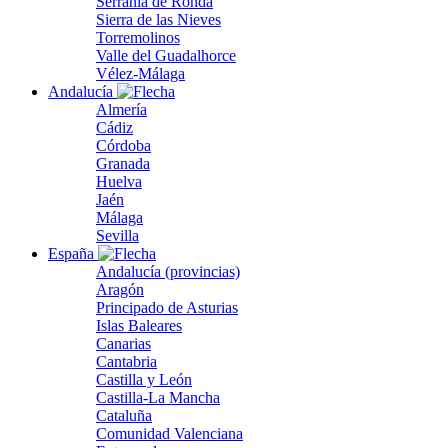
Serranía de Ronda
Sierra de las Nieves
Torremolinos
Valle del Guadalhorce
Vélez-Málaga
Andalucía
Almería
Cádiz
Córdoba
Granada
Huelva
Jaén
Málaga
Sevilla
España
Andalucía (provincias)
Aragón
Principado de Asturias
Islas Baleares
Canarias
Cantabria
Castilla y León
Castilla-La Mancha
Cataluña
Comunidad Valenciana