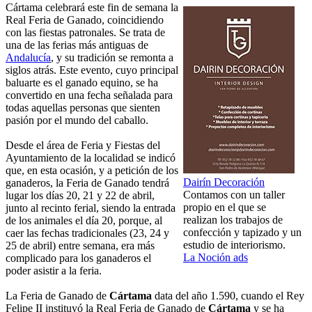
Cártama celebrará este fin de semana la
Real Feria de Ganado, coincidiendo
con las fiestas patronales. Se trata de
una de las ferias más antiguas de
Andalucía
, y su tradición se remonta a
siglos atrás. Este evento, cuyo principal
baluarte es el ganado equino, se ha
convertido en una fecha señalada para
todas aquellas personas que sienten
pasión por el mundo del caballo.
Desde el área de Feria y Fiestas del
Ayuntamiento de la localidad se indicó
que, en esta ocasión, y a petición de los
Dairín Decoración
ganaderos, la Feria de Ganado tendrá
Contamos con un taller
lugar los días 20, 21 y 22 de abril,
propio en el que se
junto al recinto ferial, siendo la entrada
realizan los trabajos de
de los animales el día 20, porque, al
confección y tapizado y un
caer las fechas tradicionales (23, 24 y
estudio de interiorismo.
25 de abril) entre semana, era más
La Noción ads
complicado para los ganaderos el
poder asistir a la feria.
La Feria de Ganado de
Cártama
data del año 1.590, cuando el Rey
Felipe II instituyó la Real Feria de Ganado de
Cártama
y se ha