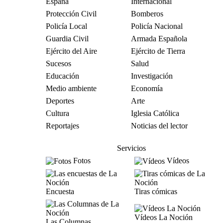
España
Internacional
Protección Civil
Bomberos
Policía Local
Policía Nacional
Guardia Civil
Armada Española
Ejército del Aire
Ejército de Tierra
Sucesos
Salud
Educación
Investigación
Medio ambiente
Economía
Deportes
Arte
Cultura
Iglesia Católica
Reportajes
Noticias del lector
Servicios
Fotos
Vídeos
Encuesta
Tiras cómicas
Vídeos La Noción
Las Columnas