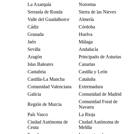
La Axarquía
Nororma
Serranía de Ronda
Sierra de las Nieves
Valle del Guadalhorce
Almería
Cádiz
Córdoba
Granada
Huelva
Jaén
Málaga
Sevilla
Andalucía
Aragón
Principado de Asturias
Islas Baleares
Canarias
Cantabria
Castilla y León
Castilla-La Mancha
Cataluña
Comunidad Valenciana
Extremadura
Galicia
Comunidad de Madrid
Comunidad Foral de
Región de Murcia
Navarra
País Vasco
La Rioja
Ciudad Autónoma de
Ciudad Autónoma de
Ceuta
Melilla