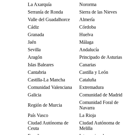
La Axarquía
Nororma
Serranía de Ronda
Sierra de las Nieves
Valle del Guadalhorce
Almería
Cádiz
Córdoba
Granada
Huelva
Jaén
Málaga
Sevilla
Andalucía
Aragón
Principado de Asturias
Islas Baleares
Canarias
Cantabria
Castilla y León
Castilla-La Mancha
Cataluña
Comunidad Valenciana
Extremadura
Galicia
Comunidad de Madrid
Comunidad Foral de
Región de Murcia
Navarra
País Vasco
La Rioja
Ciudad Autónoma de
Ciudad Autónoma de
Ceuta
Melilla