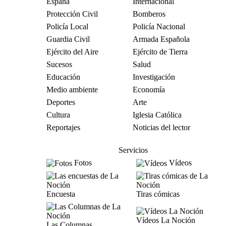
España
Internacional
Protección Civil
Bomberos
Policía Local
Policía Nacional
Guardia Civil
Armada Española
Ejército del Aire
Ejército de Tierra
Sucesos
Salud
Educación
Investigación
Medio ambiente
Economía
Deportes
Arte
Cultura
Iglesia Católica
Reportajes
Noticias del lector
Servicios
Fotos
Vídeos
Encuesta
Tiras cómicas
Vídeos La Noción
Las Columnas