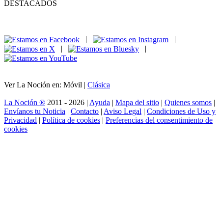
DESTACADOS
|
|
|
|
Ver La Noción en: Móvil |
Clásica
La Noción ®
2011 - 2026 |
Ayuda
|
Mapa del sitio
|
Quienes somos
|
Envíanos tu Noticia
|
Contacto
|
Aviso Legal
|
Condiciones de Uso y
Privacidad
|
Política de cookies
|
Preferencias del consentimiento de
cookies