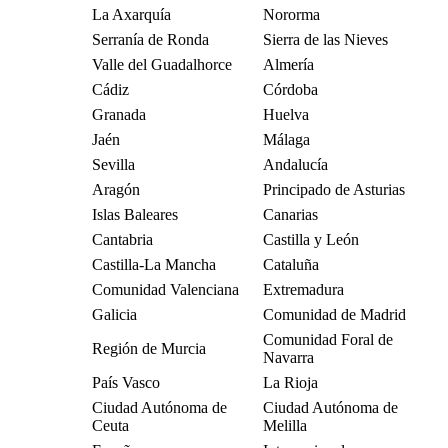
La Axarquía
Nororma
Serranía de Ronda
Sierra de las Nieves
Valle del Guadalhorce
Almería
Cádiz
Córdoba
Granada
Huelva
Jaén
Málaga
Sevilla
Andalucía
Aragón
Principado de Asturias
Islas Baleares
Canarias
Cantabria
Castilla y León
Castilla-La Mancha
Cataluña
Comunidad Valenciana
Extremadura
Galicia
Comunidad de Madrid
Comunidad Foral de
Región de Murcia
Navarra
País Vasco
La Rioja
Ciudad Autónoma de
Ciudad Autónoma de
Ceuta
Melilla