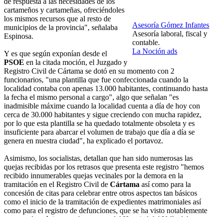
de respuesta a las necesidades de los
cartameños y cartameñas, ofreciéndoles
los mismos recursos que al resto de
Asesoría Gómez Infantes
municipios de la provincia", señalaba
Asesoría laboral, fiscal y
Espinosa.
contable.
La Noción ads
Y es que según exponían desde el
PSOE
en la citada moción, el Juzgado y
Registro Civil de Cártama se dotó en su momento con 2
funcionarios, "una plantilla que fue confeccionada cuando la
localidad contaba con apenas 13.000 habitantes, continuando hasta
la fecha el mismo personal a cargo", algo que señalan "es
inadmisible máxime cuando la localidad cuenta a día de hoy con
cerca de 30.000 habitantes y sigue creciendo con mucha rapidez,
por lo que esta plantilla se ha quedado totalmente obsoleta y es
insuficiente para abarcar el volumen de trabajo que día a día se
genera en nuestra ciudad", ha explicado el portavoz.
Asimismo, los socialistas, detallan que han sido numerosas las
quejas recibidas por los retrasos que presenta este registro "hemos
recibido innumerables quejas vecinales por la demora en la
tramitación en el Registro Civil de
Cártama
así como para la
concesión de citas para celebrar entre otros aspectos tan básicos
como el inicio de la tramitación de expedientes matrimoniales así
como para el registro de defunciones, que se ha visto notablemente