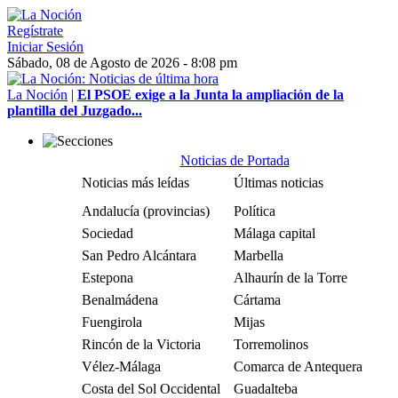
Regístrate
Iniciar Sesión
Sábado, 08 de Agosto de 2026 - 8:08 pm
La Noción
|
El PSOE exige a la Junta la ampliación de la
plantilla del Juzgado...
Noticias de Portada
Noticias más leídas
Últimas noticias
Andalucía (provincias)
Política
Sociedad
Málaga capital
San Pedro Alcántara
Marbella
Estepona
Alhaurín de la Torre
Benalmádena
Cártama
Fuengirola
Mijas
Rincón de la Victoria
Torremolinos
Vélez-Málaga
Comarca de Antequera
Costa del Sol Occidental
Guadalteba