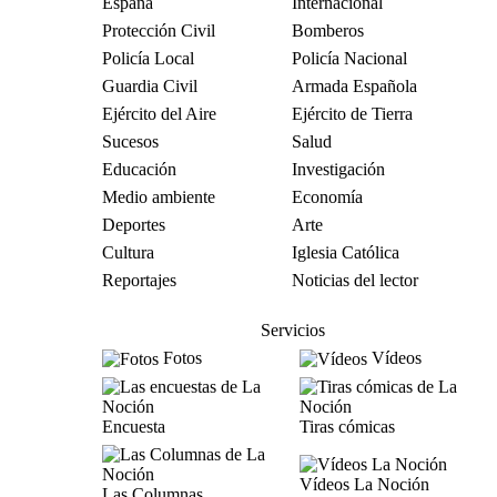
España
Internacional
Protección Civil
Bomberos
Policía Local
Policía Nacional
Guardia Civil
Armada Española
Ejército del Aire
Ejército de Tierra
Sucesos
Salud
Educación
Investigación
Medio ambiente
Economía
Deportes
Arte
Cultura
Iglesia Católica
Reportajes
Noticias del lector
Servicios
Fotos
Vídeos
Encuesta
Tiras cómicas
Vídeos La Noción
Las Columnas