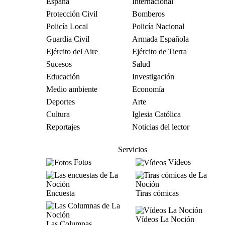
España
Internacional
Protección Civil
Bomberos
Policía Local
Policía Nacional
Guardia Civil
Armada Española
Ejército del Aire
Ejército de Tierra
Sucesos
Salud
Educación
Investigación
Medio ambiente
Economía
Deportes
Arte
Cultura
Iglesia Católica
Reportajes
Noticias del lector
Servicios
Fotos
Vídeos
Encuesta
Tiras cómicas
Vídeos La Noción
Las Columnas