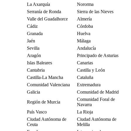
La Axarquía
Nororma
Serranía de Ronda
Sierra de las Nieves
Valle del Guadalhorce
Almería
Cádiz
Córdoba
Granada
Huelva
Jaén
Málaga
Sevilla
Andalucía
Aragón
Principado de Asturias
Islas Baleares
Canarias
Cantabria
Castilla y León
Castilla-La Mancha
Cataluña
Comunidad Valenciana
Extremadura
Galicia
Comunidad de Madrid
Comunidad Foral de
Región de Murcia
Navarra
País Vasco
La Rioja
Ciudad Autónoma de
Ciudad Autónoma de
Ceuta
Melilla