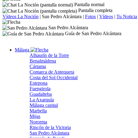
Pantalla normal
Pantalla completa
Vídeos La Noción
|
San Pedro Alcántara
|
Fotos
|
Vídeos
|
Tu Noticia
San Pedro Alcántara
Guía de San Pedro Alcántara
Málaga
Alhaurín de la Torre
Benalmádena
Cártama
Comarca de Antequera
Costa del Sol Occidental
Estepona
Fuengirola
Guadalteba
La Axarquía
Málaga capital
Marbella
Mijas
Nororma
Rincón de la Victoria
San Pedro Alcántara