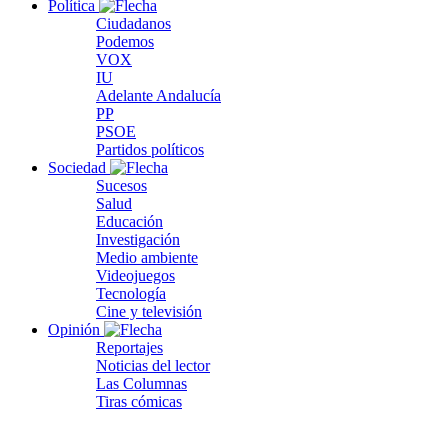
Política
Ciudadanos
Podemos
VOX
IU
Adelante Andalucía
PP
PSOE
Partidos políticos
Sociedad
Sucesos
Salud
Educación
Investigación
Medio ambiente
Videojuegos
Tecnología
Cine y televisión
Opinión
Reportajes
Noticias del lector
Las Columnas
Tiras cómicas