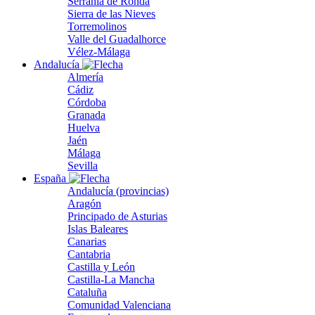
Serranía de Ronda
Sierra de las Nieves
Torremolinos
Valle del Guadalhorce
Vélez-Málaga
Andalucía
Almería
Cádiz
Córdoba
Granada
Huelva
Jaén
Málaga
Sevilla
España
Andalucía (provincias)
Aragón
Principado de Asturias
Islas Baleares
Canarias
Cantabria
Castilla y León
Castilla-La Mancha
Cataluña
Comunidad Valenciana