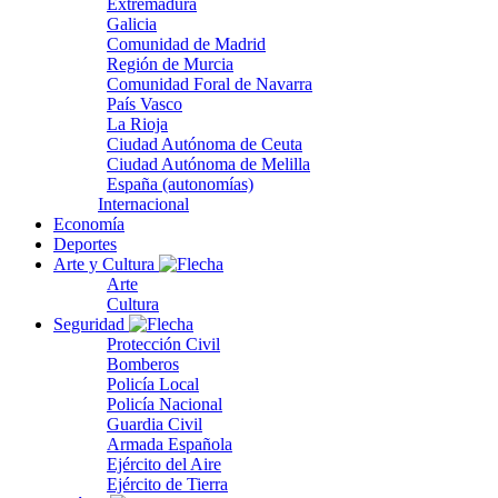
Extremadura
Galicia
Comunidad de Madrid
Región de Murcia
Comunidad Foral de Navarra
País Vasco
La Rioja
Ciudad Autónoma de Ceuta
Ciudad Autónoma de Melilla
España (autonomías)
Internacional
Economía
Deportes
Arte y Cultura
Arte
Cultura
Seguridad
Protección Civil
Bomberos
Policía Local
Policía Nacional
Guardia Civil
Armada Española
Ejército del Aire
Ejército de Tierra