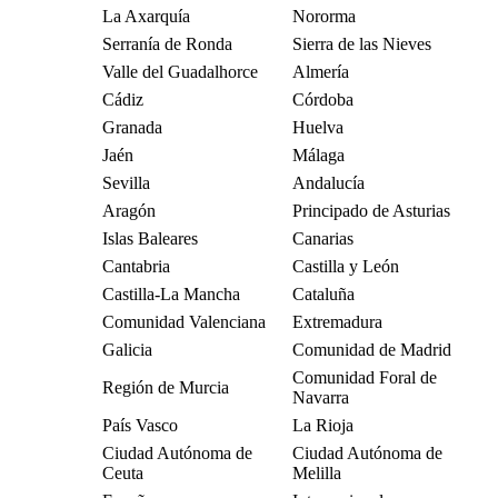
La Axarquía
Nororma
Serranía de Ronda
Sierra de las Nieves
Valle del Guadalhorce
Almería
Cádiz
Córdoba
Granada
Huelva
Jaén
Málaga
Sevilla
Andalucía
Aragón
Principado de Asturias
Islas Baleares
Canarias
Cantabria
Castilla y León
Castilla-La Mancha
Cataluña
Comunidad Valenciana
Extremadura
Galicia
Comunidad de Madrid
Comunidad Foral de
Región de Murcia
Navarra
País Vasco
La Rioja
Ciudad Autónoma de
Ciudad Autónoma de
Ceuta
Melilla