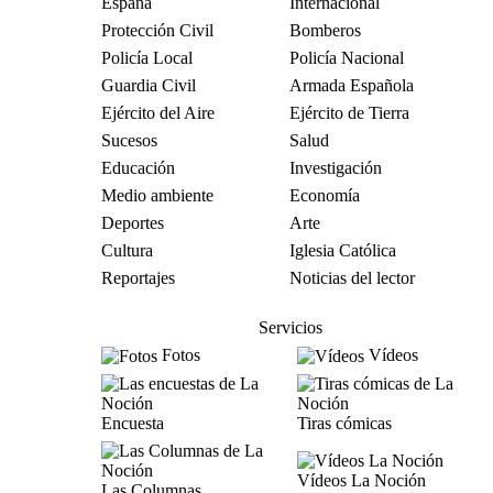
España
Internacional
Protección Civil
Bomberos
Policía Local
Policía Nacional
Guardia Civil
Armada Española
Ejército del Aire
Ejército de Tierra
Sucesos
Salud
Educación
Investigación
Medio ambiente
Economía
Deportes
Arte
Cultura
Iglesia Católica
Reportajes
Noticias del lector
Servicios
Fotos
Vídeos
Encuesta
Tiras cómicas
Vídeos La Noción
Las Columnas