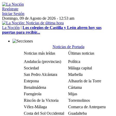
Regístrate
Iniciar Sesión
Domingo, 09 de Agosto de 2026 - 12:53 am
La Noción
|
Los colegios de Castilla y León abren hoy sus
puertas para recibir...
Noticias de Portada
Noticias más leídas
Últimas noticias
Andalucía (provincias)
Política
Sociedad
Málaga capital
San Pedro Alcántara
Marbella
Estepona
Alhaurín de la Torre
Benalmádena
Cártama
Fuengirola
Mijas
Rincón de la Victoria
Torremolinos
Vélez-Málaga
Comarca de Antequera
Costa del Sol Occidental
Guadalteba