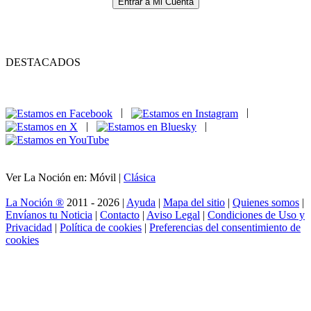
Entrar a Mi Cuenta
DESTACADOS
|
|
|
|
Ver La Noción en: Móvil |
Clásica
La Noción ®
2011 - 2026 |
Ayuda
|
Mapa del sitio
|
Quienes somos
|
Envíanos tu Noticia
|
Contacto
|
Aviso Legal
|
Condiciones de Uso y
Privacidad
|
Política de cookies
|
Preferencias del consentimiento de
cookies