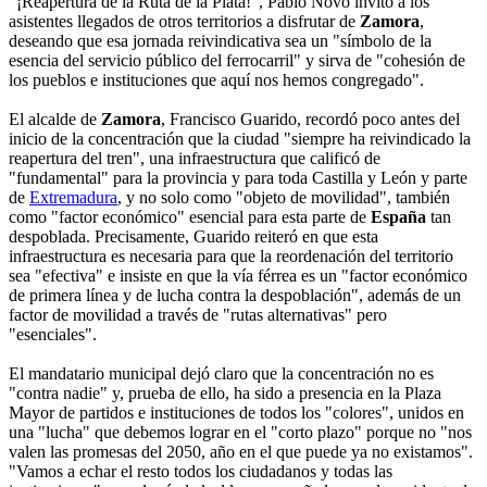
"¡Reapertura de la Ruta de la Plata!", Pablo Novo invitó a los
asistentes llegados de otros territorios a disfrutar de
Zamora
,
deseando que esa jornada reivindicativa sea un "símbolo de la
esencia del servicio público del ferrocarril" y sirva de "cohesión de
los pueblos e instituciones que aquí nos hemos congregado".
El alcalde de
Zamora
, Francisco Guarido, recordó poco antes del
inicio de la concentración que la ciudad "siempre ha reivindicado la
reapertura del tren", una infraestructura que calificó de
"fundamental" para la provincia y para toda Castilla y León y parte
de
Extremadura
, y no solo como "objeto de movilidad", también
como "factor económico" esencial para esta parte de
España
tan
despoblada. Precisamente, Guarido reiteró en que esta
infraestructura es necesaria para que la reordenación del territorio
sea "efectiva" e insiste en que la vía férrea es un "factor económico
de primera línea y de lucha contra la despoblación", además de un
factor de movilidad a través de "rutas alternativas" pero
"esenciales".
El mandatario municipal dejó claro que la concentración no es
"contra nadie" y, prueba de ello, ha sido a presencia en la Plaza
Mayor de partidos e instituciones de todos los "colores", unidos en
una "lucha" que debemos lograr en el "corto plazo" porque no "nos
valen las promesas del 2050, año en el que puede ya no existamos".
"Vamos a echar el resto todos los ciudadanos y todas las