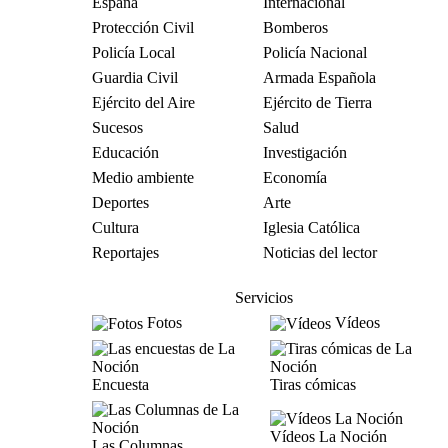
España
Internacional
Protección Civil
Bomberos
Policía Local
Policía Nacional
Guardia Civil
Armada Española
Ejército del Aire
Ejército de Tierra
Sucesos
Salud
Educación
Investigación
Medio ambiente
Economía
Deportes
Arte
Cultura
Iglesia Católica
Reportajes
Noticias del lector
Servicios
Fotos
Vídeos
Encuesta
Tiras cómicas
Vídeos La Noción
Las Columnas