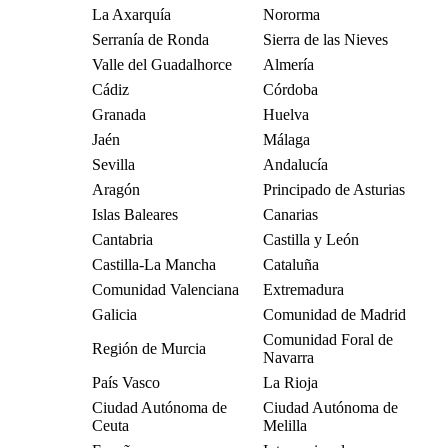
La Axarquía
Nororma
Serranía de Ronda
Sierra de las Nieves
Valle del Guadalhorce
Almería
Cádiz
Córdoba
Granada
Huelva
Jaén
Málaga
Sevilla
Andalucía
Aragón
Principado de Asturias
Islas Baleares
Canarias
Cantabria
Castilla y León
Castilla-La Mancha
Cataluña
Comunidad Valenciana
Extremadura
Galicia
Comunidad de Madrid
Comunidad Foral de
Región de Murcia
Navarra
País Vasco
La Rioja
Ciudad Autónoma de
Ciudad Autónoma de
Ceuta
Melilla