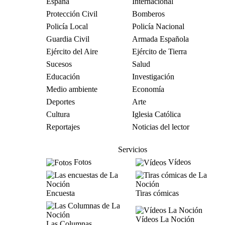
España
Internacional
Protección Civil
Bomberos
Policía Local
Policía Nacional
Guardia Civil
Armada Española
Ejército del Aire
Ejército de Tierra
Sucesos
Salud
Educación
Investigación
Medio ambiente
Economía
Deportes
Arte
Cultura
Iglesia Católica
Reportajes
Noticias del lector
Servicios
Fotos
Vídeos
Encuesta
Tiras cómicas
Vídeos La Noción
Las Columnas