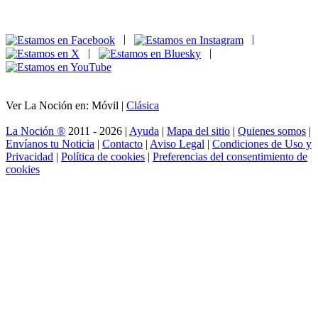
|
|
|
|
Ver La Noción en: Móvil |
Clásica
La Noción ®
2011 - 2026 |
Ayuda
|
Mapa del sitio
|
Quienes somos
|
Envíanos tu Noticia
|
Contacto
|
Aviso Legal
|
Condiciones de Uso y
Privacidad
|
Política de cookies
|
Preferencias del consentimiento de
cookies