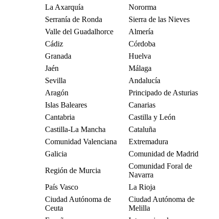
La Axarquía
Nororma
Serranía de Ronda
Sierra de las Nieves
Valle del Guadalhorce
Almería
Cádiz
Córdoba
Granada
Huelva
Jaén
Málaga
Sevilla
Andalucía
Aragón
Principado de Asturias
Islas Baleares
Canarias
Cantabria
Castilla y León
Castilla-La Mancha
Cataluña
Comunidad Valenciana
Extremadura
Galicia
Comunidad de Madrid
Comunidad Foral de
Región de Murcia
Navarra
País Vasco
La Rioja
Ciudad Autónoma de
Ciudad Autónoma de
Ceuta
Melilla