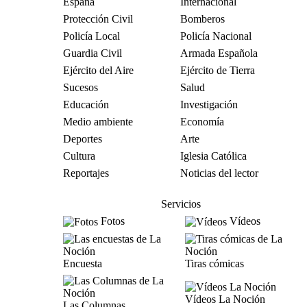
España
Internacional
Protección Civil
Bomberos
Policía Local
Policía Nacional
Guardia Civil
Armada Española
Ejército del Aire
Ejército de Tierra
Sucesos
Salud
Educación
Investigación
Medio ambiente
Economía
Deportes
Arte
Cultura
Iglesia Católica
Reportajes
Noticias del lector
Servicios
Fotos
Vídeos
Encuesta
Tiras cómicas
Vídeos La Noción
Las Columnas