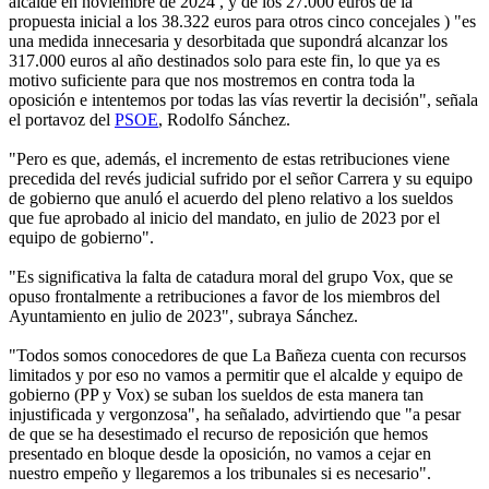
alcalde en noviembre de 2024 , y de los 27.000 euros de la
propuesta inicial a los 38.322 euros para otros cinco concejales ) "es
una medida innecesaria y desorbitada que supondrá alcanzar los
317.000 euros al año destinados solo para este fin, lo que ya es
motivo suficiente para que nos mostremos en contra toda la
oposición e intentemos por todas las vías revertir la decisión", señala
el portavoz del
PSOE
, Rodolfo Sánchez.
"Pero es que, además, el incremento de estas retribuciones viene
precedida del revés judicial sufrido por el señor Carrera y su equipo
de gobierno que anuló el acuerdo del pleno relativo a los sueldos
que fue aprobado al inicio del mandato, en julio de 2023 por el
equipo de gobierno".
"Es significativa la falta de catadura moral del grupo Vox, que se
opuso frontalmente a retribuciones a favor de los miembros del
Ayuntamiento en julio de 2023", subraya Sánchez.
"Todos somos conocedores de que La Bañeza cuenta con recursos
limitados y por eso no vamos a permitir que el alcalde y equipo de
gobierno (PP y Vox) se suban los sueldos de esta manera tan
injustificada y vergonzosa", ha señalado, advirtiendo que "a pesar
de que se ha desestimado el recurso de reposición que hemos
presentado en bloque desde la oposición, no vamos a cejar en
nuestro empeño y llegaremos a los tribunales si es necesario".