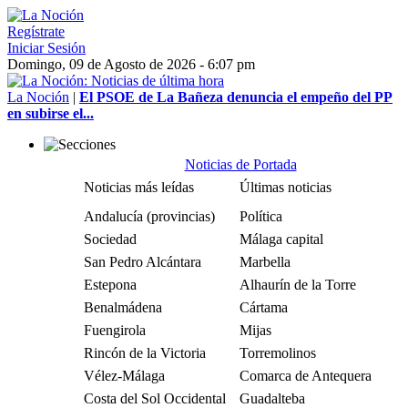
Regístrate
Iniciar Sesión
Domingo, 09 de Agosto de 2026 - 6:07 pm
La Noción
|
El PSOE de La Bañeza denuncia el empeño del PP
en subirse el...
Noticias de Portada
Noticias más leídas
Últimas noticias
Andalucía (provincias)
Política
Sociedad
Málaga capital
San Pedro Alcántara
Marbella
Estepona
Alhaurín de la Torre
Benalmádena
Cártama
Fuengirola
Mijas
Rincón de la Victoria
Torremolinos
Vélez-Málaga
Comarca de Antequera
Costa del Sol Occidental
Guadalteba