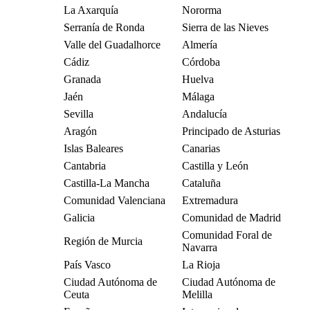
La Axarquía
Nororma
Serranía de Ronda
Sierra de las Nieves
Valle del Guadalhorce
Almería
Cádiz
Córdoba
Granada
Huelva
Jaén
Málaga
Sevilla
Andalucía
Aragón
Principado de Asturias
Islas Baleares
Canarias
Cantabria
Castilla y León
Castilla-La Mancha
Cataluña
Comunidad Valenciana
Extremadura
Galicia
Comunidad de Madrid
Comunidad Foral de
Región de Murcia
Navarra
País Vasco
La Rioja
Ciudad Autónoma de
Ciudad Autónoma de
Ceuta
Melilla